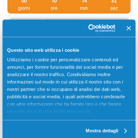
00
10
14
31
giorni
ore
min
sec
PUOI PAGARE CON:
PayPal
Carta di credito
Questo sito web utilizza i cookie
Contrassegno
Utilizziamo i cookie per personalizzare contenuti ed
Bonifico bancario
annunci, per fornire funzionalità dei social media e per
analizzare il nostro traffico. Condividiamo inoltre
informazioni sul modo in cui utilizza il nostro sito con i
nostri partner che si occupano di analisi dei dati web,
Descrizione
pubblicità e social media, i quali potrebbero combinarle
con altre informazioni che ha fornito loro o che hanno
Toner compatibile Xerox 106R02740 NERO 26000
raccolto dal suo utilizzo dei loro servizi.
pagine per Stampanti: Xerox WORKCENTRE 3655
Mostra dettagli