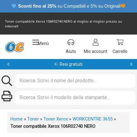
Sconti fino al 25%
su Compatibili e 5% su Originali
Toner compatibile Xerox 106R02740 NERO al miglior al miglior prezzo su
Internet!
Menù
Aiuto
Mio account
Carrello
Garanzia 24 mesi
Home
»
Toner
»
Toner Xerox
»
WORKCENTRE 3655
»
Toner compatibile Xerox 106R02740 NERO