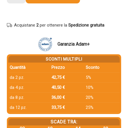
compatibile
Xerox
106R02740
NERO
Acquistane
2
per ottenere la
Spedizione gratuita
quantità
Garanzia Adam+
SCONTI MULTIPLI
Quantità
Prezzo
Sconto
da 2 pz.
42,75 €
5%
da 4 pz.
40,50 €
10%
da 8 pz.
36,00 €
20%
da 12 pz.
33,75 €
25%
SCADE TRA: