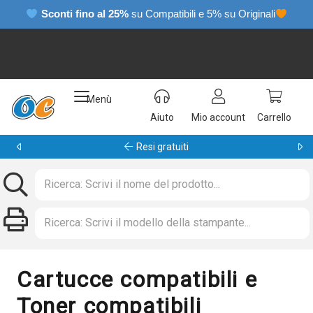
Sconti fino al 25%
su Compatibili e 5% su Originali
Menù
Aiuto
Mio account
Carrello
Garanzia 24 mesi
Cartucce compatibili e
Toner compatibili