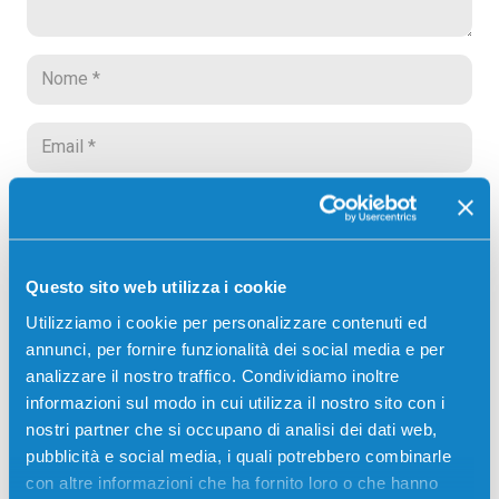
Salva il mio nome, email e sito web in questo
browser per la prossima volta che commento.
Questo sito web utilizza i cookie
Invia commento
Utilizziamo i cookie per personalizzare contenuti ed
annunci, per fornire funzionalità dei social media e per
Menù
analizzare il nostro traffico. Condividiamo inoltre
informazioni sul modo in cui utilizza il nostro sito con i
Home
nostri partner che si occupano di analisi dei dati web,
Cartucce
pubblicità e social media, i quali potrebbero combinarle
con altre informazioni che ha fornito loro o che hanno