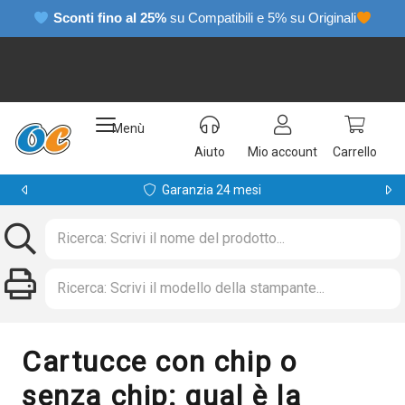
Sconti fino al 25%
su Compatibili e 5% su Originali
Menù
Aiuto
Mio account
Carrello
Garanzia 24 mesi
Cartucce con chip o
senza chip: qual è la