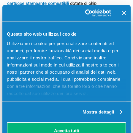
cartucce stampante compatibili
dotate di chip
.
In tal modo, non correrai il rischio di dimenticare il codice del
prodotto e potrai fare ricerche rapide al momento
dell’acquisto. Lo stesso discorso vale nel caso in cui avessi
Questo sito web utilizza i cookie
l’
esigenza di tenere costantemente sotto controllo i livelli
Utilizziamo i cookie per personalizzare contenuti ed
d’inchiostro
, per il quale la presenza del dispositivo
annunci, per fornire funzionalità dei social media e per
elettronico è indispensabile.
analizzare il nostro traffico. Condividiamo inoltre
Nel caso in cui, invece, volessi adottare
soluzioni prive di
informazioni sul modo in cui utilizza il nostro sito con i
qualsiasi vincolo
o tendenzialmente compatibili con le
nostri partner che si occupano di analisi dei dati web,
procedure di rigenerazione, il
consumabile senza chip
è più
pubblicità e social media, i quali potrebbero combinarle
adatto alle tue necessità. Ad ogni modo, prediligi sempre
con altre informazioni che ha fornito loro o che hanno
pigmenti e attrezzature di prima scelta, per una durata
raccolto dal suo utilizzo dei loro servizi.
prolungata nel tempo delle
ink cartridge cartucce
.
Mostra dettagli
Lascia un commento
Accetta tutti