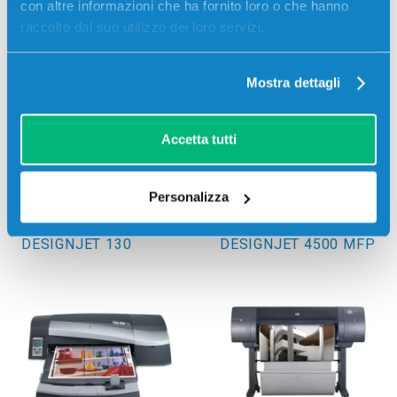
con altre informazioni che ha fornito loro o che hanno
raccolto dal suo utilizzo dei loro servizi.
DESIGNJET T790
DESIGNJET 4520PS
Mostra dettagli
Accetta tutti
Personalizza
DESIGNJET 130
DESIGNJET 4500 MFP