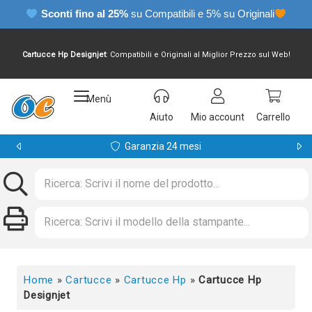
Sconti fino al 25%
su Compatibili e 5% su Originali
Cartucce Hp Designjet
: Compatibili e Originali al Miglior Prezzo sul Web!
Menù
Aiuto
Mio account
Carrello
Pagamenti sicuri
Home
»
Cartucce
»
Cartucce Hp
»
Cartucce Hp
Designjet