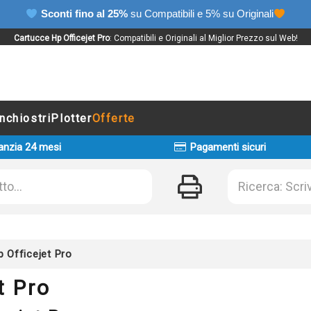
Sconti fino al 25%
su Compatibili e 5% su Originali
Cartucce Hp Officejet Pro
: Compatibili e Originali al Miglior Prezzo sul Web!
Inchiostri
Plotter
Offerte
anzia 24 mesi
Pagamenti sicuri
 Officejet Pro
t Pro