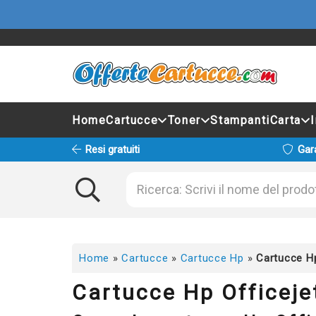
Home
Cartucce
Toner
Stampanti
Carta
Resi gratuiti
Gar
Home
»
Cartucce
»
Cartucce Hp
»
Cartucce Hp
Cartucce Hp Officeje