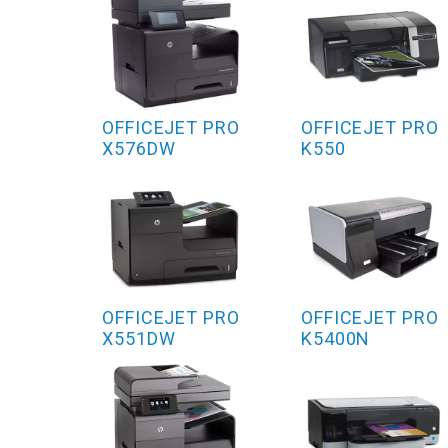
OFFICEJET PRO
OFFICEJET PRO
X576DW
K550
OFFICEJET PRO
OFFICEJET PRO
X551DW
K5400N