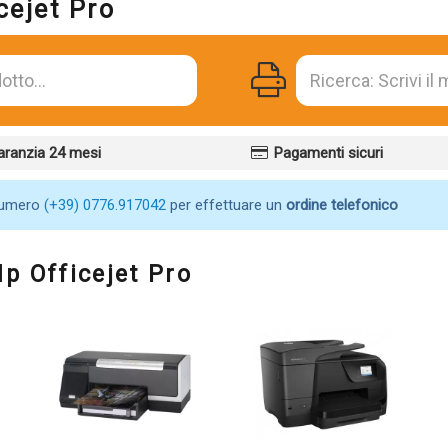
cejet Pro
aranzia 24 mesi
Pagamenti sicuri
numero
(+39) 0776.917042
per effettuare un
ordine telefonico
p Officejet Pro