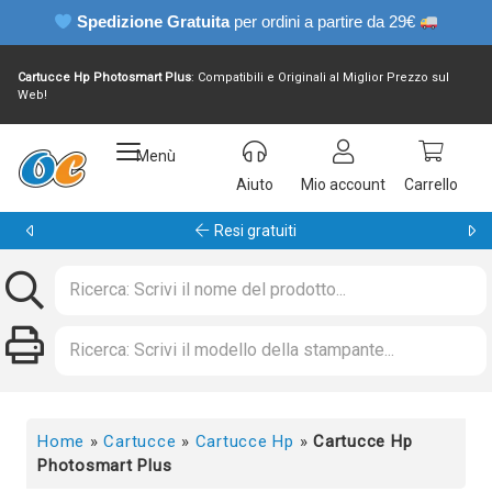
Spedizione Gratuita
per ordini a partire da 29€
Cartucce Hp Photosmart Plus
: Compatibili e Originali al Miglior Prezzo sul
Web!
Menù
Aiuto
Mio account
Carrello
Garanzia 24 mesi
Home
»
Cartucce
»
Cartucce Hp
»
Cartucce Hp
Photosmart Plus