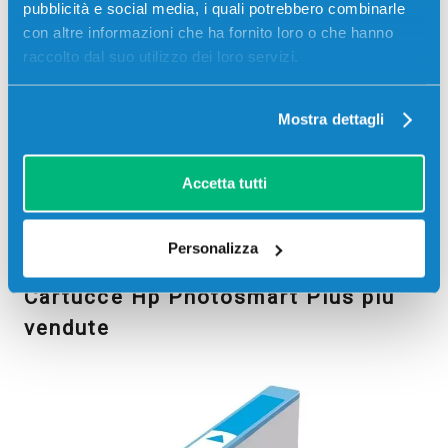
pubblicità e social media, i quali potrebbero combinarle
con altre informazioni che ha fornito loro o che hanno
raccolto dal suo utilizzo dei loro servizi.
Mostra dettagli
Accetta tutti
PHOTOSMART PLUS
PHOTOSMART PLUS
B209B
CD035B
Personalizza
Cartucce Hp Photosmart Plus più
vendute