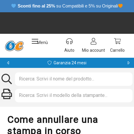
Sconti fino al 25%
su Compatibili e 5% su Originali
Menù
Aiuto
Mio account
Carrello
Garanzia 24 mesi
Come annullare una
stampa in corso