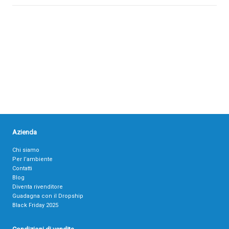
Azienda
Chi siamo
Per l’ambiente
Contatti
Blog
Diventa rivenditore
Guadagna con il Dropship
Black Friday 2025