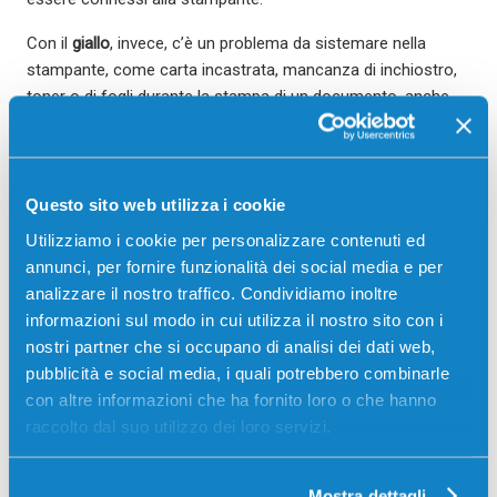
Con il
giallo
, invece, c’è un problema da sistemare nella
stampante, come carta incastrata, mancanza di inchiostro,
toner o di fogli durante la stampa di un documento, anche
previsionale, cioè stimata.
Basta cliccare sull’icona nel dock e scegliere “
Stampe
“,
“
Visualizzazione Rapida delle Stampe
” oppure “
Stampe
“,
Questo sito web utilizza i cookie
“
Mostra le Mie Stampe
” o “
Stampe
“, “
Mostra le Stampe di
Utilizziamo i cookie per personalizzare contenuti ed
Chiunque
“.
annunci, per fornire funzionalità dei social media e per
Qua si scelgono le opzioni disponibili che sono: mettere in
analizzare il nostro traffico. Condividiamo inoltre
pausa cliccando su “
Sospendi Stampa
“, riprendere con il
informazioni sul modo in cui utilizza il nostro sito con i
pulsante “
Riprendi Stampa
“, eliminare una stampa con
nostri partner che si occupano di analisi dei dati web,
“
Elimina Stampa
“. La procedura guidata permette di
pubblicità e social media, i quali potrebbero combinarle
interrompere la stampa sbagliata anche se questa è stata
con altre informazioni che ha fornito loro o che hanno
inviata alla macchina, su alcuni modelli.
raccolto dal suo utilizzo dei loro servizi.
Inoltre, ci sono comodi comandi che consentono di passare
ad una pagina specifica durante la stampa e spostare su
Mostra dettagli