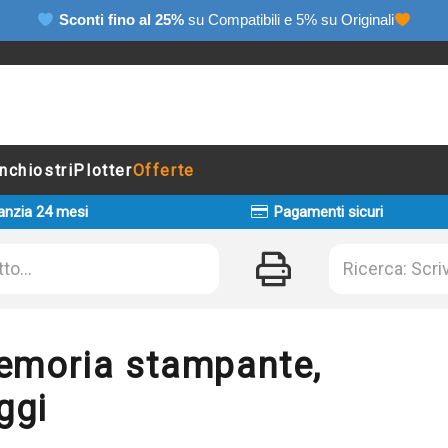
Sconti fino al 25%
su Compatibili e 5% su Originali
Inchiostri
Plotter
Offerte
anzia 24 mesi
Pagamenti sicuri
emoria stampante,
ggi