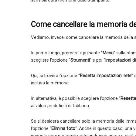
sensibili dalla memoria della stampante.
Come cancellare la memoria de
Vediamo, invece, come cancellare la memoria della 
In primo luogo, premere il pulsante “
Menu
” sulla sta
scegliere l’opzione “
Strumenti
” e poi “
Impostazioni d
Qui, si troverà l’opzione “
Resetta impostazioni rete
” 
inclusa la memoria.
In alternativa, è possibile scegliere l’opzione “
Resett
ai valori predefiniti di fabbrica.
Se si desidera cancellare solo la memoria delle imma
l’opzione “
Elimina foto
“. Anche in questo caso, una v
impostazioni personalizzate andranno perse e sarà 