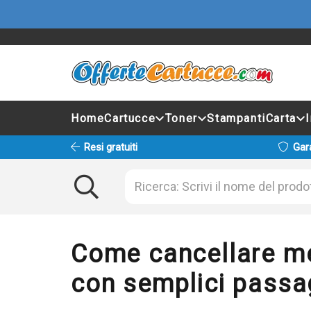
Home
Cartucce
Toner
Stampanti
Carta
Resi gratuiti
Gar
Come cancellare m
con semplici passa