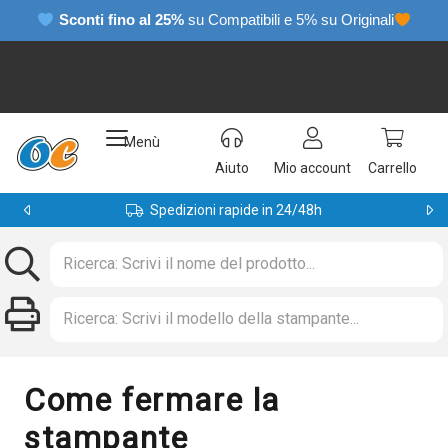
Sconti fino al 25%
su Compatibili e 5% su Originali
Menù
Aiuto
Mio account
Carrello
Resi gratuiti
Come fermare la
stampante