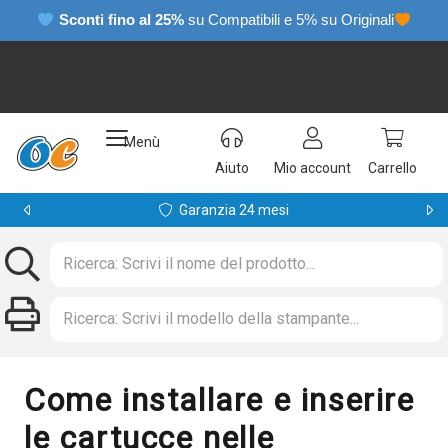
Sconti fino al 25%
su Compatibili e 5% su Originali
Menù
Aiuto
Mio account
Carrello
Garanzia 24 mesi
Come installare e inserire
le cartucce nelle