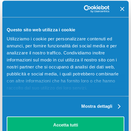
Redazione Offertecartucce.com
30 Aprile 2021 16:38
Questo sito web utilizza i cookie
Ciao Alfred, ci contatti tramite l’assistenza clienti,
così da poter vedere come aiutarla a trovare le
Utilizziamo i cookie per personalizzare contenuti ed
cartucce specifiche per la tua stampante.
annunci, per fornire funzionalità dei social media e per
analizzare il nostro traffico. Condividiamo inoltre
Lo staff di Offertecartucce.com
informazioni sul modo in cui utilizza il nostro sito con i
nostri partner che si occupano di analisi dei dati web,
Rispondi
pubblicità e social media, i quali potrebbero combinarle
con altre informazioni che ha fornito loro o che hanno
Susan
raccolto dal suo utilizzo dei loro servizi.
26 Dicembre 2022 11:27
E’ possibile che le cartucce si secchino mentre sono
Mostra dettagli
ancora nuove e sigillate? Ho sostituito le vecchie e la
stampante ore mi da livelli di inchiostro ottimali, però non
stampa nè il nero nè i colori
Accetta tutti