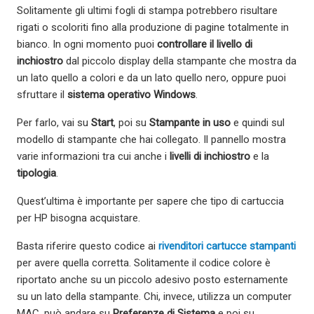
Solitamente gli ultimi fogli di stampa potrebbero risultare
rigati o scoloriti fino alla produzione di pagine totalmente in
bianco. In ogni momento puoi
controllare il livello di
inchiostro
dal piccolo display della stampante che mostra da
un lato quello a colori e da un lato quello nero, oppure puoi
sfruttare il
sistema operativo Windows
.
Per farlo, vai su
Start
, poi su
Stampante in uso
e quindi sul
modello di stampante che hai collegato. Il pannello mostra
varie informazioni tra cui anche i
livelli di inchiostro
e la
tipologia
.
Quest’ultima è importante per sapere che tipo di cartuccia
per HP bisogna acquistare.
Basta riferire questo codice ai
rivenditori cartucce stampanti
per avere quella corretta. Solitamente il codice colore è
riportato anche su un piccolo adesivo posto esternamente
su un lato della stampante. Chi, invece, utilizza un computer
MAC, può andare su
Preferenze di Sistema
e poi su