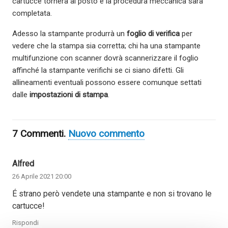
cartucce tornerà al posto e la procedura meccanica sarà
completata.
Adesso la stampante produrrà un
foglio di verifica
per
vedere che la stampa sia corretta; chi ha una stampante
multifunzione con scanner dovrà scannerizzare il foglio
affinché la stampante verifichi se ci siano difetti. Gli
allineamenti eventuali possono essere comunque settati
dalle
impostazioni di stampa
.
7
Commenti
.
Nuovo commento
Alfred
26 Aprile 2021 20:00
É strano però vendete una stampante e non si trovano le
cartucce!
Rispondi