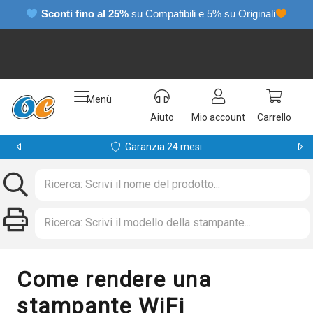
Sconti fino al 25%
su Compatibili e 5% su Originali
Menù
Aiuto
Mio account
Carrello
Garanzia 24 mesi
Come rendere una
stampante WiFi