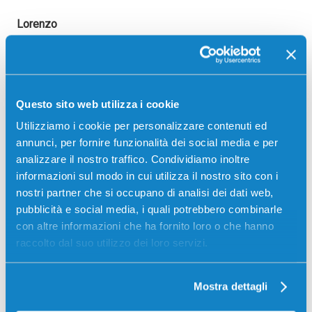
Lorenzo
8 Settembre 2021 21:23
Ciao ho una stampante hp laser jet pro mfp m28a posso
renderla wireless senza l’utilizzo di un pc come router
che quindi dovrebbe rimanere sempre acceso? P.s. ho
Questo sito web utilizza i cookie
notato durante l’installazione un messaggio che diceva
Utilizziamo i cookie per personalizzare contenuti ed
che era possibile ma l’ho lasciato perdere e ora non so
annunci, per fornire funzionalità dei social media e per
più che fare
analizzare il nostro traffico. Condividiamo inoltre
Rispondi
informazioni sul modo in cui utilizza il nostro sito con i
nostri partner che si occupano di analisi dei dati web,
pubblicità e social media, i quali potrebbero combinarle
Redazione Offertecartucce.com
con altre informazioni che ha fornito loro o che hanno
9 Settembre 2021 16:34
raccolto dal suo utilizzo dei loro servizi.
Ciao Lorenzo, hai già provato tutto quello riportato
nell’articolo? In ogni caso ricorda che la nostra
assistenza clienti è sempre disponibile a risolvere i
Mostra dettagli
problemi e i dubbi dei clienti grazie ad un tecnico