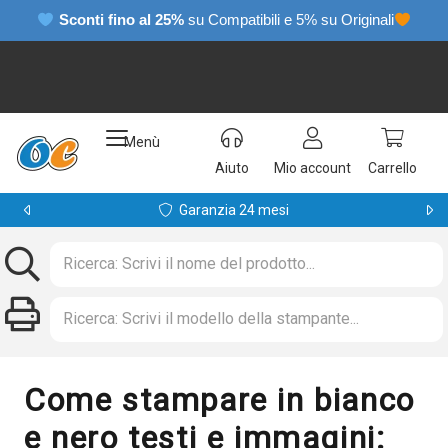
Sconti fino al 25%
su Compatibili e 5% su Originali
Menù
Aiuto
Mio account
Carrello
Garanzia 24 mesi
Come stampare in bianco
e nero testi e immagini: