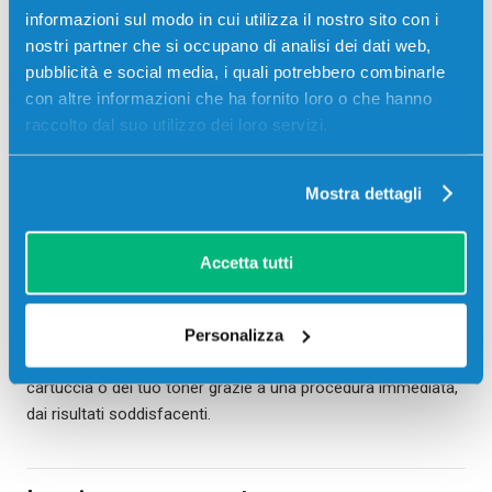
informazioni sul modo in cui utilizza il nostro sito con i
andando su Modifica e scegli la dicitura
In bianco e nero
nel
nostri partner che si occupano di analisi dei dati web,
menù dei colori. Inizia a stampare e la procedura è
pubblicità e social media, i quali potrebbero combinarle
completata.
con altre informazioni che ha fornito loro o che hanno
raccolto dal suo utilizzo dei loro servizi.
Come stampare in bianco e nero dal
tuo smartphone o tablet
Mostra dettagli
Infine, ricordati che puoi stampare in bianco e nero anche dal
tuo dispositivo mobile. Se possiedi un modello
Android
, devi
Accetta tutti
fare clic su Stampa e Condividi e selezionare la modalità in
bianco e nero. Per i modelli
iOS
, devi andare sulle opzioni di
stampa e attivare quella in bianco e nero.
Personalizza
Ed ecco che hai la chance di risparmiare i colori della tua
cartuccia o del tuo toner grazie a una procedura immediata,
dai risultati soddisfacenti.