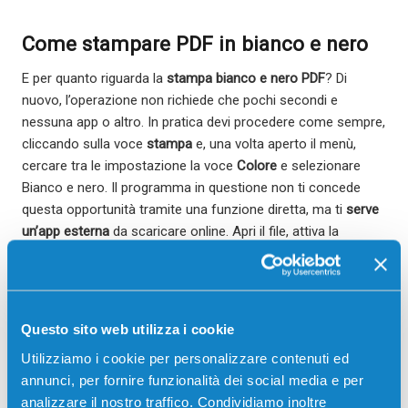
Come stampare PDF in bianco e nero
E per quanto riguarda la
stampa bianco e nero PDF
? Di
nuovo, l’operazione non richiede che pochi secondi e
nessuna app o altro. In pratica devi procedere come sempre,
cliccando sulla voce
stampa
e, una volta aperto il menù,
cercare tra le impostazione la voce
Colore
e selezionare
Bianco e nero. Il programma in questione non ti concede
questa opportunità tramite una funzione diretta, ma ti
serve
un’app esterna
da scaricare online. Apri il file, attiva la
stampa e scegli la modalità monocromatica.
Come stampare in bianco e nero da
Google Chrome
Questo sito web utilizza i cookie
Utilizziamo i cookie per personalizzare contenuti ed
Se, invece, vuoi effettuare la stampa bianco nero dal tuo
annunci, per fornire funzionalità dei social media e per
browser Google Chrome, e quindi per una
pagina web
, fai clic
analizzare il nostro traffico. Condividiamo inoltre
sul menù dei puntini in verticali e poi su
Stampa
. Prosegui