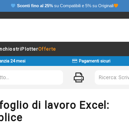
Sconti fino al 25%
su Compatibili e 5% su Originali
Inchiostri
Plotter
Offerte
anzia 24 mesi
Pagamenti sicuri
glio di lavoro Excel:
plice