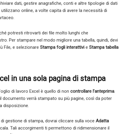
viare dati, gestire anagrafiche, conti e altre tipologie di dati
tilizzano online, a volte capita di avere la necessità di
artaceo.
hé potresti ritrovarti dei file molto lunghi che
ro. Per stampare nel modo migliore una tabella, quindi, devi
ù File, e selezionare
Stampa fogli interattivi
e
Stampa tabella
xcel in una sola pagina di stampa
glio di lavoro Excel è quello di non
controllare l’anteprima
.
il documento verrà stampato su più pagine, così da poter
 a disposizione.
o di gestione di stampa, dovrai cliccare sulla voce
Adatta
ala. Tali accorgimenti ti permettono di ridimensionare il