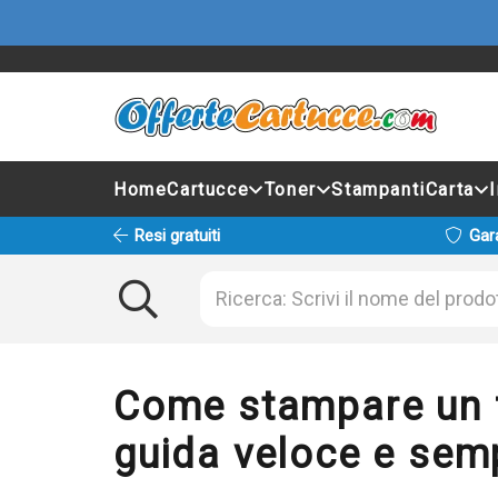
Home
Cartucce
Toner
Stampanti
Carta
Resi gratuiti
Gar
Come stampare un fo
guida veloce e sem