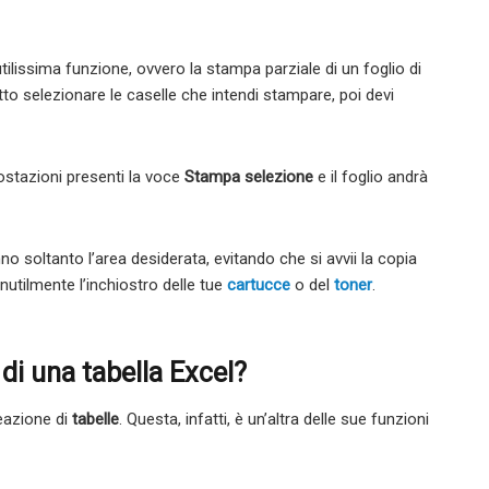
utilissima funzione, ovvero la stampa parziale di un foglio di
utto selezionare le caselle che intendi stampare, poi devi
postazioni presenti la voce
Stampa selezione
e il foglio andrà
o soltanto l’area desiderata, evitando che si avvii la copia
utilmente l’inchiostro delle tue
cartucce
o del
toner
.
i una tabella Excel?
reazione di
tabelle
. Questa, infatti, è un’altra delle sue funzioni