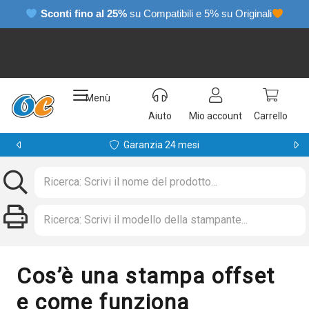
Sconti fino al 25%
su Compatibili e 5% su Originali
Menù
Aiuto
Mio account
Carrello
Garanzia 24 mesi
Cos’è una stampa offset
e come funziona