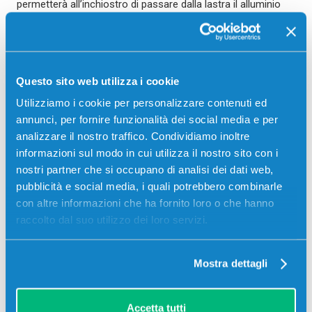
permetterà all’inchiostro di passare dalla lastra il alluminio
che funge da matrice al supporto in caucciù, mentre il
secondo passaggio, quello che permette la realizzazione
della stampa vera e propria, avviene tra il cilindro in caucciù
stesso e il foglio di carta. Per questa ragione si parla di
Questo sito web utilizza i cookie
stampa indiretta
, mentre una stampa diretta prevedrebbe il
Utilizziamo i cookie per personalizzare contenuti ed
passaggio immediato dalla matrice al foglio di carta (è ciò
annunci, per fornire funzionalità dei social media e per
che avviene, ad esempio, con l’antico sistema della stampa
analizzare il nostro traffico. Condividiamo inoltre
a caratteri mobili, più imprecisa).
informazioni sul modo in cui utilizza il nostro sito con i
Dedichiamo un’ultima osservazione al materiale che rende
nostri partner che si occupano di analisi dei dati web,
possibile l’intero meccanismo di stampa, il
caucciù
: esso,
pubblicità e social media, i quali potrebbero combinarle
infatti, si rivela altamente funzionale, resistente e in grado di
con altre informazioni che ha fornito loro o che hanno
sopportare il movimento di rotazione e sfregamento
raccolto dal suo utilizzo dei loro servizi.
continuo cui viene sottoposto.
Mostra dettagli
Lascia un commento
Accetta tutti