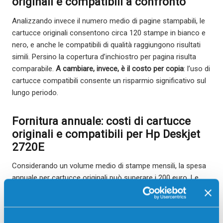
originali e compatibili a confronto
Analizzando invece il numero medio di pagine stampabili, le
cartucce originali consentono circa 120 stampe in bianco e
nero, e anche le compatibili di qualità raggiungono risultati
simili. Persino la copertura d’inchiostro per pagina risulta
comparabile.
A cambiare, invece, è il costo per copia
: l’uso di
cartucce compatibili consente un risparmio significativo sul
lungo periodo.
Fornitura annuale: costi di cartucce
originali e compatibili per Hp Deskjet
2720E
Considerando un volume medio di stampe mensili, la spesa
annuale per cartucce originali può superare i 200 euro. Le
alternative compatibili permettono di
ridurre questa cifra fino
al 50%
, mantenendo una resa comparabile. Per chi desidera
ottimizzare il budget senza rinunciare alla qualità, quindi, le