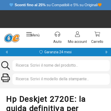
Sconti fino al 25%
su Compatibili e 5% su Originali
Menù
Aiuto
Mio account
Carrello
Garanzia 24 mesi
Hp Deskjet 2720E: la
guida definitiva per