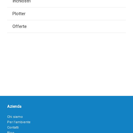
Inchiostri
Plotter
Offerte
Azienda
Chi siamo
Per l’ambiente
Contatti
Blog