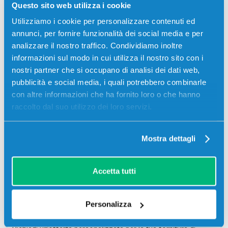
Hp Deskjet 2720E cartucce compatibili
rappresentano una
Questo sito web utilizza i cookie
soluzione affidabile.
Utilizziamo i cookie per personalizzare contenuti ed
annunci, per fornire funzionalità dei social media e per
analizzare il nostro traffico. Condividiamo inoltre
informazioni sul modo in cui utilizza il nostro sito con i
nostri partner che si occupano di analisi dei dati web,
pubblicità e social media, i quali potrebbero combinarle
con altre informazioni che ha fornito loro o che hanno
raccolto dal suo utilizzo dei loro servizi.
Mostra dettagli
Ottieni un preventivo per le
Accetta tutti
cartucce compatibili Hp
Deskjet 2720E
Personalizza