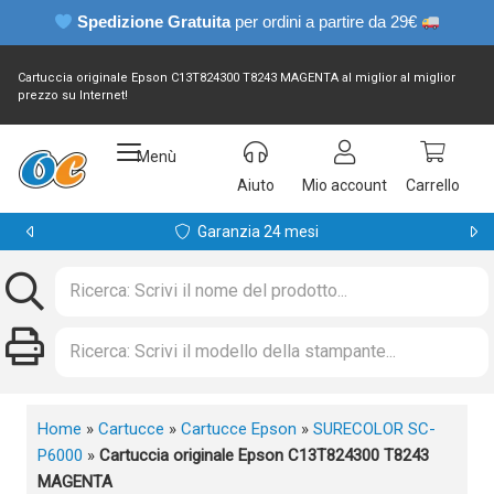
Spedizione Gratuita
per ordini a partire da 29€
Cartuccia originale Epson C13T824300 T8243 MAGENTA al miglior al miglior
prezzo su Internet!
Menù
Aiuto
Mio account
Carrello
Garanzia 24 mesi
Home
»
Cartucce
»
Cartucce Epson
»
SURECOLOR SC-
P6000
»
Cartuccia originale Epson C13T824300 T8243
MAGENTA