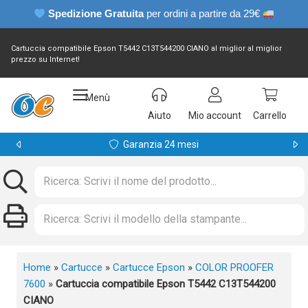
Spedizione Gratuita
per ordini a partire da 29€
Cartuccia compatibile Epson T5442 C13T544200 CIANO al miglior al miglior
prezzo su Internet!
Menù
Aiuto
Mio account
Carrello
Garanzia 24 mesi
Home
»
Cartucce
»
Cartucce Epson
»
COLOR PROOFER
7600
»
Cartuccia compatibile Epson T5442 C13T544200
CIANO