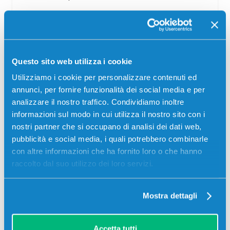
20,00
€
CONSEGNA IN 3-5 GIORNI
Questo sito web utilizza i cookie
Aggiungi al carrello
Utilizziamo i cookie per personalizzare contenuti ed
annunci, per fornire funzionalità dei social media e per
analizzare il nostro traffico. Condividiamo inoltre
informazioni sul modo in cui utilizza il nostro sito con i
nostri partner che si occupano di analisi dei dati web,
pubblicità e social media, i quali potrebbero combinarle
con altre informazioni che ha fornito loro o che hanno
raccolto dal suo utilizzo dei loro servizi.
Mostra dettagli
Cartuccia compatibile Epson T5446
Accetta tutti