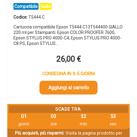
Compatibile
Giallo
Codice:
T5444.C
Cartuccia compatibile Epson T5444 C13T544400 GIALLO
220 ml per Stampanti: Epson COLOR PROOFER 7600,
Epson STYLUS PRO 4000-C4, Epson STYLUS PRO 4000-
C8 PS, Epson STYLUS…
26,00
€
CONSEGNA IN 3-5 GIORNI
Aggiungi al carrello
SCADE TRA:
01
03
32
53
giorni
ore
min
sec
Più acquisti, più risparmi:
Visita la pagina prodotto per