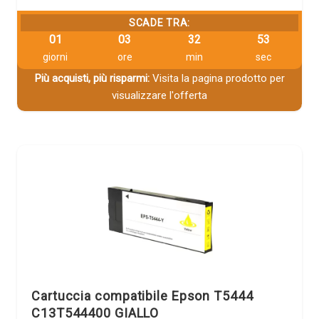
SCADE TRA:
01
03
32
53
giorni
ore
min
sec
Più acquisti, più risparmi:
Visita la pagina prodotto per
visualizzare l'offerta
Cartuccia compatibile Epson T5444
C13T544400 GIALLO