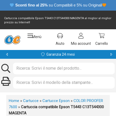
Sconti fino al 25%
su Compatibili e 5% su Originali
Cartuccia compatibile Epson T5443 C13T544300 MAGENTA al miglior al miglior
prezzo su Internet!
Menù
Aiuto
Mio account
Carrello
Garanzia 24 mesi
Home
»
Cartucce
»
Cartucce Epson
»
COLOR PROOFER
7600
»
Cartuccia compatibile Epson T5443 C13T544300
MAGENTA