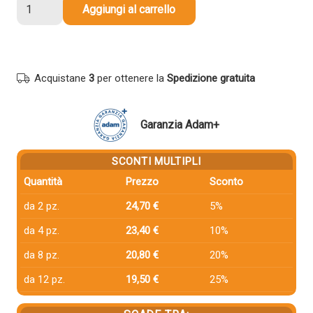
Cartuccia
Aggiungi al carrello
compatibile
Epson
T5443
C13T544300
Acquistane
3
per ottenere la
Spedizione gratuita
MAGENTA
quantità
Garanzia Adam+
SCONTI MULTIPLI
Quantità
Prezzo
Sconto
da 2 pz.
24,70 €
5%
da 4 pz.
23,40 €
10%
da 8 pz.
20,80 €
20%
da 12 pz.
19,50 €
25%