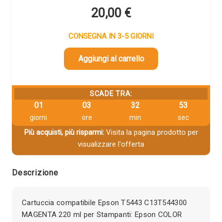
20,00
€
CONSEGNA IN 3-5 GIORNI
Aggiungi al carrello
SCADE TRA:
01
03
32
53
giorni
ore
min
sec
Più acquisti, più risparmi:
Visita la pagina prodotto per
visualizzare l'offerta
Descrizione
Cartuccia compatibile Epson T5443 C13T544300
MAGENTA 220 ml per Stampanti: Epson COLOR