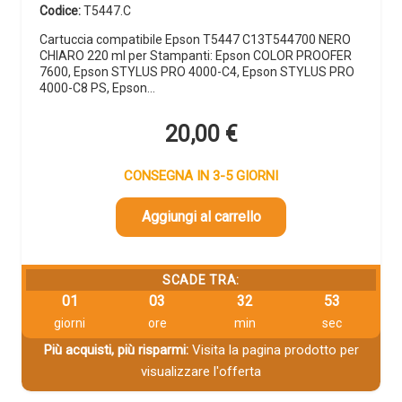
Codice:
T5447.C
Cartuccia compatibile Epson T5447 C13T544700 NERO
CHIARO 220 ml per Stampanti: Epson COLOR PROOFER
7600, Epson STYLUS PRO 4000-C4, Epson STYLUS PRO
4000-C8 PS, Epson…
20,00
€
CONSEGNA IN 3-5 GIORNI
Aggiungi al carrello
SCADE TRA:
01
03
32
53
giorni
ore
min
sec
Più acquisti, più risparmi:
Visita la pagina prodotto per
visualizzare l'offerta