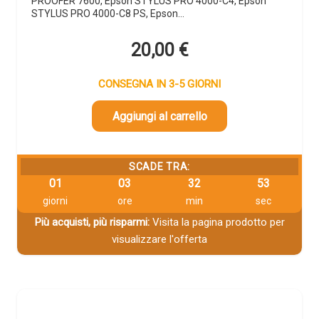
PROOFER 7600, Epson STYLUS PRO 4000-C4, Epson
STYLUS PRO 4000-C8 PS, Epson…
20,00
€
CONSEGNA IN 3-5 GIORNI
Aggiungi al carrello
SCADE TRA:
01
03
32
53
giorni
ore
min
sec
Più acquisti, più risparmi:
Visita la pagina prodotto per
visualizzare l'offerta