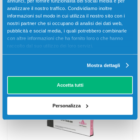
annunci, per fornire funzionalità dei social media e per
analizzare il nostro traffico. Condividiamo inoltre
Aggiungi al carrello
informazioni sul modo in cui utilizza il nostro sito con i
nostri partner che si occupano di analisi dei dati web,
pubblicità e social media, i quali potrebbero combinarle
SCADE TRA:
con altre informazioni che ha fornito loro o che hanno
01
03
32
53
raccolto dal suo utilizzo dei loro servizi.
giorni
ore
min
sec
Più acquisti, più risparmi:
Visita la pagina prodotto per
Mostra dettagli
visualizzare l'offerta
Accetta tutti
Personalizza