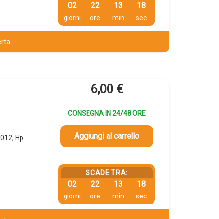
02
22
13
18
giorni
ore
min
sec
erta
6,00
€
CONSEGNA IN 24/48 ORE
Aggiungi al carrello
012, Hp
SCADE TRA:
02
22
13
18
giorni
ore
min
sec