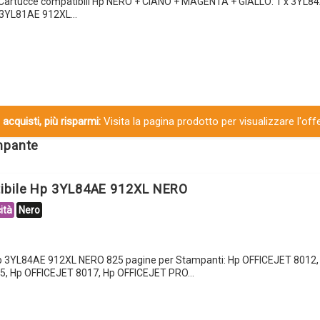
 Cartucce compatibili Hp NERO + CIANO + MAGENTA + GIALLO: 1 x 3YL8
x 3YL81AE 912XL…
 acquisti, più risparmi:
Visita la pagina prodotto per visualizzare l'off
ampante
tibile Hp 3YL84AE 912XL NERO
ità
Nero
Hp 3YL84AE 912XL NERO 825 pagine per Stampanti: Hp OFFICEJET 8012
5, Hp OFFICEJET 8017, Hp OFFICEJET PRO…