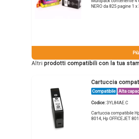
Multipack contenente 4
NERO da 825 pagine 1 
Più
Altri
prodotti compatibili con la tua st
Cartuccia compa
Compatibile
Alta capac
Codice:
3YL84AE.C
Cartuccia compatibile 
8014, Hp OFFICEJET 801