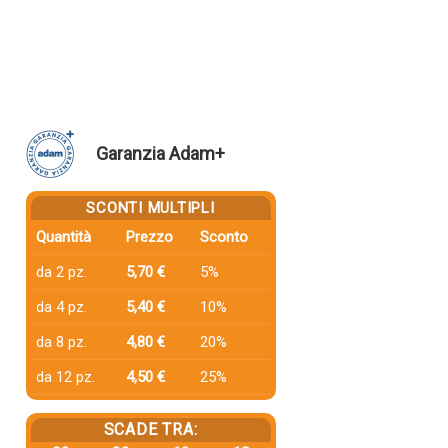
Garanzia Adam+
SCONTI MULTIPLI
Quantità
Prezzo
Sconto
da 2 pz.
5,70 €
5%
da 4 pz.
5,40 €
10%
da 8 pz.
4,80 €
20%
da 12 pz.
4,50 €
25%
SCADE TRA: