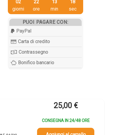
02
22
13
18
giorni
ore
min
sec
PUOI PAGARE CON:
PayPal
Carta di credito
Contrassegno
Bonifico bancario
25,00
€
CONSEGNA IN 24/48 ORE
Aggiungi al carrello