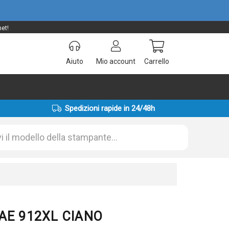
net!
Aiuto
Mio account
Carrello
Spedizioni rapide in 24/48h
1AE 912XL CIANO