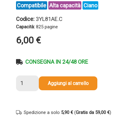
Compatibile
Alta capacità
Ciano
Codice:
3YL81AE.C
Capacità:
825 pagine
6,00
€
CONSEGNA IN 24/48 ORE
Cartuccia
Aggiungi al carrello
compatibile
Hp
3YL81AE
912XL
Spedizione a solo
5,90 €
(
Gratis da 59,00 €
)
CIANO
quantità