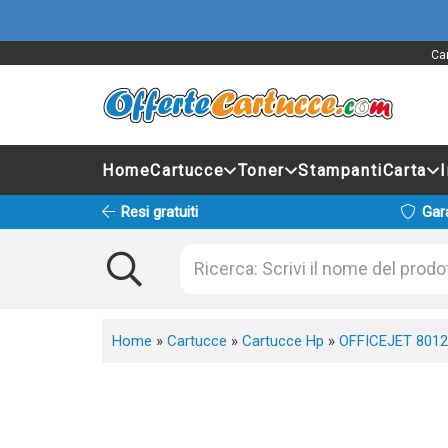
Car
Home
Cartucce
Toner
Stampanti
Carta
Resi gratuiti
Gar
Home
»
Cartucce
»
Cartucce Hp
»
OFFICEJET 8012