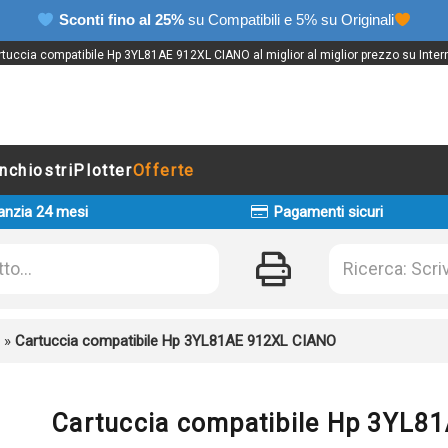
Sconti fino al 25%
su Compatibili e 5% su Originali
tuccia compatibile Hp 3YL81AE 912XL CIANO al miglior al miglior prezzo su Inter
Inchiostri
Plotter
Offerte
anzia 24 mesi
Pagamenti sicuri
»
Cartuccia compatibile Hp 3YL81AE 912XL CIANO
Cartuccia compatibile Hp 3YL8