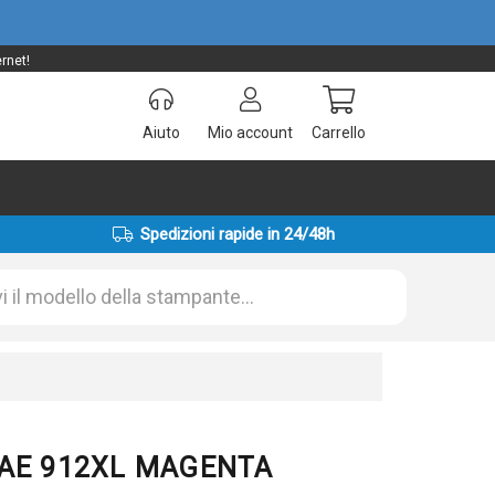
rnet!
Aiuto
Mio account
Carrello
Spedizioni rapide in 24/48h
82AE 912XL MAGENTA