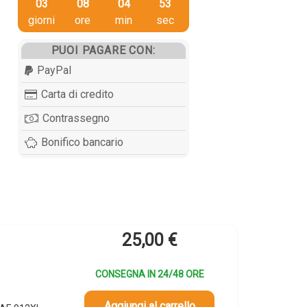
03
08
04
52
giorni
ore
min
sec
PUOI PAGARE CON:
PayPal
Carta di credito
Contrassegno
Bonifico bancario
25,00
€
CONSEGNA IN 24/48 ORE
Aggiungi al carrello