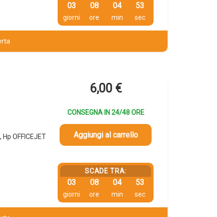
03
08
04
52
giorni
ore
min
sec
erta
6,00
€
CONSEGNA IN 24/48 ORE
Aggiungi al carrello
, Hp OFFICEJET
SCADE TRA:
03
08
04
52
giorni
ore
min
sec