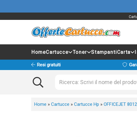
Cart
Home
Cartucce
Toner
Stampanti
Carta
Resi gratuiti
Gar
Home
»
Cartucce
»
Cartucce Hp
»
OFFICEJET 8012