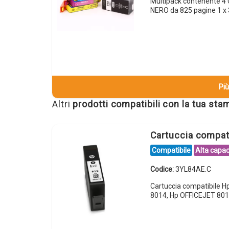
Multipack contenente 4
NERO da 825 pagine 1 
Più
Altri
prodotti compatibili con la tua st
Cartuccia compa
Compatibile
Alta capac
Codice:
3YL84AE.C
Cartuccia compatibile 
8014, Hp OFFICEJET 801