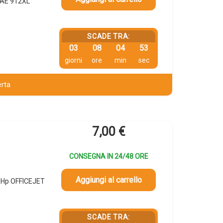
4AE 912XL
SCADE TRA:
03
08
04
52
giorni
ore
min
sec
erta
7,00
€
CONSEGNA IN 24/48 ORE
Aggiungi al carrello
, Hp OFFICEJET
SCADE TRA: