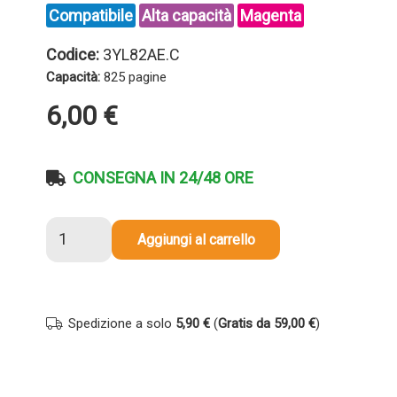
Compatibile
Alta capacità
Magenta
Codice:
3YL82AE.C
Capacità:
825 pagine
6,00
€
CONSEGNA IN 24/48 ORE
Cartuccia
Aggiungi al carrello
compatibile
Hp
3YL82AE
912XL
Spedizione a solo
5,90 €
(
Gratis da 59,00 €
)
MAGENTA
quantità