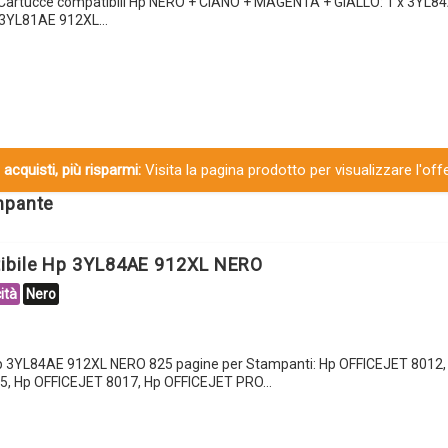
 Cartucce compatibili Hp NERO + CIANO + MAGENTA + GIALLO: 1 x 3YL8
x 3YL81AE 912XL…
 acquisti, più risparmi:
Visita la pagina prodotto per visualizzare l'off
ampante
tibile Hp 3YL84AE 912XL NERO
ità
Nero
Hp 3YL84AE 912XL NERO 825 pagine per Stampanti: Hp OFFICEJET 8012
5, Hp OFFICEJET 8017, Hp OFFICEJET PRO…