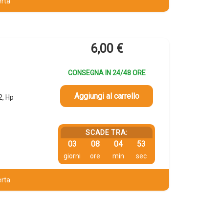
erta
6,00
€
CONSEGNA IN 24/48 ORE
Aggiungi al carrello
2, Hp
SCADE TRA:
03
08
04
52
giorni
ore
min
sec
erta