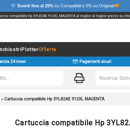
Sconti fino al 25%
su Compatibili e 5% su Originali
uccia compatibile Hp 3YL82AE 912XL MAGENTA al miglior al miglior prezzo su Inte
Inchiostri
Plotter
Offerte
anzia 24 mesi
Pagamenti sicuri
»
Cartuccia compatibile Hp 3YL82AE 912XL MAGENTA
Cartuccia compatibile Hp 3YL