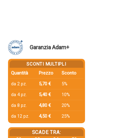
Garanzia Adam+
SCONTI MULTIPLI
Quantità
Prezzo
Sconto
da 2 pz.
5,70 €
5%
da 4 pz.
5,40 €
10%
da 8 pz.
4,80 €
20%
da 12 pz.
4,50 €
25%
SCADE TRA: