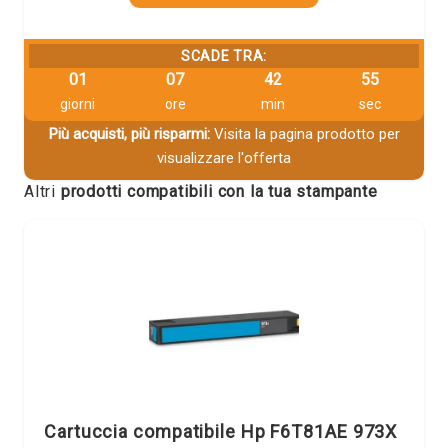
SCADE TRA:
01
07
42
55
giorni
ore
min
sec
Più acquisti, più risparmi:
Visita la pagina prodotto per
visualizzare l'offerta
Altri
prodotti compatibili con la tua stampante
Cartuccia compatibile Hp F6T81AE 973X