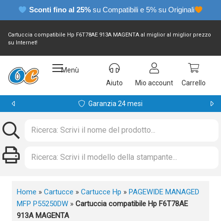
Sconti fino al 25%
su Compatibili e 5% su Originali
Cartuccia compatibile Hp F6T78AE 913A MAGENTA al miglior al miglior prezzo
su Internet!
Menù
Aiuto
Mio account
Carrello
Garanzia 24 mesi
Home
»
Cartucce
»
Cartucce Hp
»
PAGEWIDE MANAGED
MFP P55250DW
»
Cartuccia compatibile Hp F6T78AE
913A MAGENTA