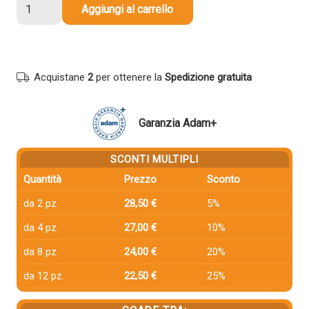
Cartuccia
Aggiungi al carrello
compatibile
Hp
F6T78AE
913A
Acquistane
2
per ottenere la
Spedizione gratuita
MAGENTA
quantità
Garanzia Adam+
SCONTI MULTIPLI
Quantità
Prezzo
Sconto
da 2 pz.
28,50 €
5%
da 4 pz.
27,00 €
10%
da 8 pz.
24,00 €
20%
da 12 pz.
22,50 €
25%