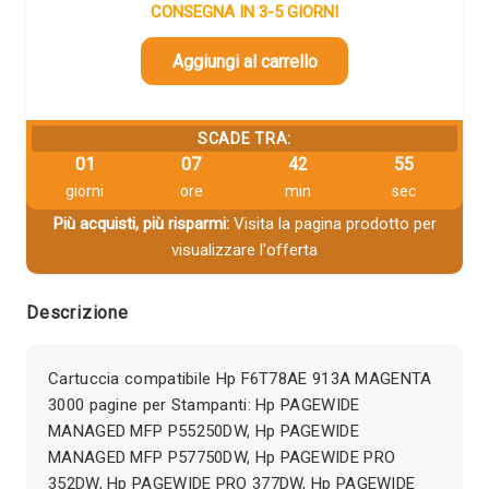
CONSEGNA IN 3-5 GIORNI
Aggiungi al carrello
SCADE TRA:
01
07
42
55
giorni
ore
min
sec
Più acquisti, più risparmi:
Visita la pagina prodotto per
visualizzare l'offerta
Descrizione
Cartuccia compatibile Hp F6T78AE 913A MAGENTA
3000 pagine per Stampanti: Hp PAGEWIDE
MANAGED MFP P55250DW, Hp PAGEWIDE
MANAGED MFP P57750DW, Hp PAGEWIDE PRO
352DW, Hp PAGEWIDE PRO 377DW, Hp PAGEWIDE