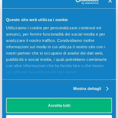
P55250DW, Hp PAGEWIDE MANAGED MFP P57750DW, Hp
PAGEWIDE PRO 352DW, Hp…
Questo sito web utilizza i cookie
35,00
€
Utilizziamo i cookie per personalizzare contenuti ed
annunci, per fornire funzionalità dei social media e per
CONSEGNA IN 3-5 GIORNI
analizzare il nostro traffico. Condividiamo inoltre
informazioni sul modo in cui utilizza il nostro sito con i
Aggiungi al carrello
nostri partner che si occupano di analisi dei dati web,
pubblicità e social media, i quali potrebbero combinarle
con altre informazioni che ha fornito loro o che hanno
SCADE TRA:
01
07
42
55
raccolto dal suo utilizzo dei loro servizi.
giorni
ore
min
sec
Più acquisti, più risparmi:
Visita la pagina prodotto per
Mostra dettagli
visualizzare l'offerta
Accetta tutti