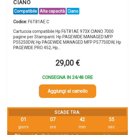
CIANO
Compatibile
Alta capacità
Ciano
Codice:
F6T81AE.C
Cartuccia compatibile Hp F6T81AE 973X CIANO 7000
pagine per Stampanti: Hp PAGEWIDE MANAGED MFP
P55250DW, Hp PAGEWIDE MANAGED MFP P57750DW, Hp
PAGEWIDE PRO 452, Hp…
29,00
€
CONSEGNA IN 24/48 ORE
Aggiungi al carrello
SCADE TRA:
01
07
42
55
giorni
ore
min
sec