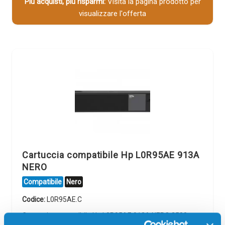
Più acquisti, più risparmi:
Visita la pagina prodotto per
visualizzare l'offerta
Cartuccia compatibile Hp L0R95AE 913A
NERO
Compatibile
Nero
Codice:
L0R95AE.C
Cartuccia compatibile Hp L0R95AE 913A NERO 3500
pagine per Stampanti: Hp PAGEWIDE MANAGED MFP