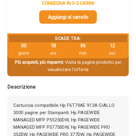
CONSEGNA IN 3-5 GIORNI
Aggiungi al carrello
SCADE TRA:
00
18
36
12
giorni
ore
min
sec
Più acquisti, più risparmi:
Visita la pagina prodotto per
visualizzare l'offerta
Descrizione
Cartuccia compatibile Hp F6T79AE 913A GIALLO
3000 pagine per Stampanti: Hp PAGEWIDE
MANAGED MFP P55250DW, Hp PAGEWIDE
MANAGED MFP P57750DW, Hp PAGEWIDE PRO
352DW, Hp PAGEWIDE PRO 377DW, Hp PAGEWIDE