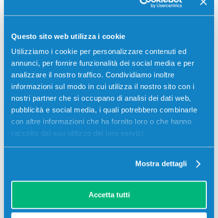
P55250DW, Hp PAGEWIDE MANAGED MFP P57750DW, Hp
PAGEWIDE PRO 352DW, Hp…
Questo sito web utilizza i cookie
35,00
€
Utilizziamo i cookie per personalizzare contenuti ed
annunci, per fornire funzionalità dei social media e per
CONSEGNA IN 3-5 GIORNI
analizzare il nostro traffico. Condividiamo inoltre
informazioni sul modo in cui utilizza il nostro sito con i
Aggiungi al carrello
nostri partner che si occupano di analisi dei dati web,
pubblicità e social media, i quali potrebbero combinarle
con altre informazioni che ha fornito loro o che hanno
SCADE TRA:
00
18
36
12
raccolto dal suo utilizzo dei loro servizi.
giorni
ore
min
sec
Più acquisti, più risparmi:
Visita la pagina prodotto per
Mostra dettagli
visualizzare l'offerta
Accetta tutti