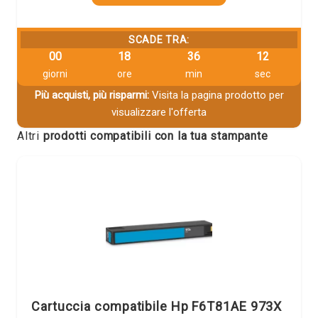
SCADE TRA:
00
18
36
12
giorni
ore
min
sec
Più acquisti, più risparmi:
Visita la pagina prodotto per
visualizzare l'offerta
Altri
prodotti compatibili con la tua stampante
Cartuccia compatibile Hp F6T81AE 973X