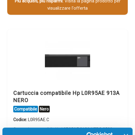
Più acquisti, più risparmi:
Visita la pagina prodotto per
visualizzare l'offerta
Cartuccia compatibile Hp L0R95AE 913A
NERO
Compatibile
Nero
Codice:
L0R95AE.C
Cartuccia compatibile Hp L0R95AE 913A NERO 3500
pagine per Stampanti: Hp PAGEWIDE MANAGED MFP