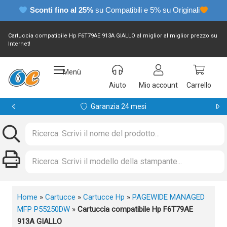
Sconti fino al 25%
su Compatibili e 5% su Originali
Cartuccia compatibile Hp F6T79AE 913A GIALLO al miglior al miglior prezzo su
Internet!
Menù
Aiuto
Mio account
Carrello
Garanzia 24 mesi
Home
»
Cartucce
»
Cartucce Hp
»
PAGEWIDE MANAGED
MFP P55250DW
»
Cartuccia compatibile Hp F6T79AE
913A GIALLO