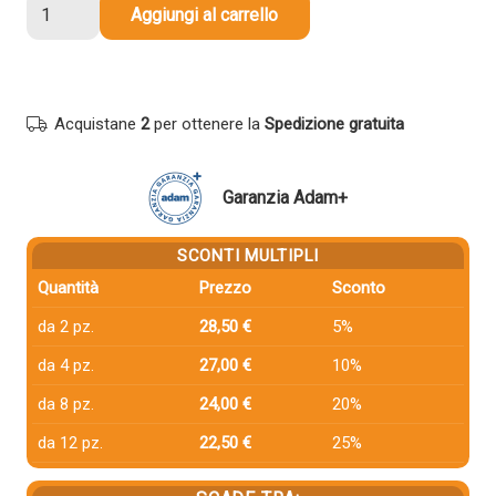
Cartuccia
Aggiungi al carrello
compatibile
Hp
F6T79AE
913A
Acquistane
2
per ottenere la
Spedizione gratuita
GIALLO
quantità
Garanzia Adam+
SCONTI MULTIPLI
Quantità
Prezzo
Sconto
da 2 pz.
28,50 €
5%
da 4 pz.
27,00 €
10%
da 8 pz.
24,00 €
20%
da 12 pz.
22,50 €
25%