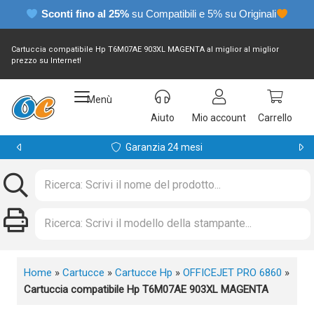
Sconti fino al 25%
su Compatibili e 5% su Originali
Cartuccia compatibile Hp T6M07AE 903XL MAGENTA al miglior al miglior
prezzo su Internet!
Menù
Aiuto
Mio account
Carrello
Garanzia 24 mesi
Home
»
Cartucce
»
Cartucce Hp
»
OFFICEJET PRO 6860
»
Cartuccia compatibile Hp T6M07AE 903XL MAGENTA