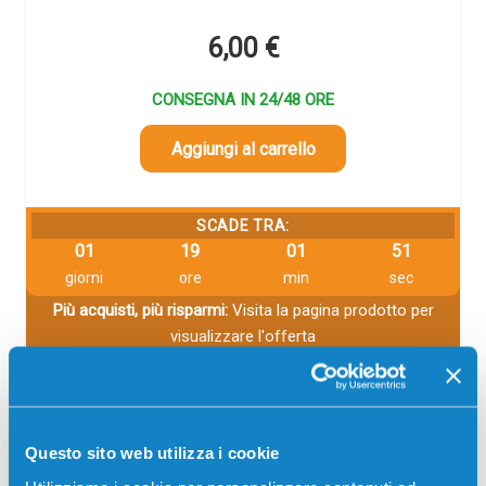
6,00
€
CONSEGNA IN 24/48 ORE
Aggiungi al carrello
SCADE TRA:
01
19
01
50
giorni
ore
min
sec
Più acquisti, più risparmi:
Visita la pagina prodotto per
visualizzare l'offerta
Questo sito web utilizza i cookie