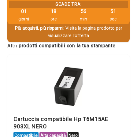
SCADE TRA:
01
18
56
50
giorni
ore
min
sec
Più acquisti, più risparmi:
Visita la pagina prodotto per
visualizzare l'offerta
Altri
prodotti compatibili con la tua stampante
Cartuccia compatibile Hp T6M15AE
903XL NERO
Compatibile
Alta capacità
Nero