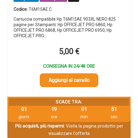
Codice:
T6M15AE.C
Cartuccia compatibile Hp T6M15AE 903XL NERO 825
pagine per Stampanti: Hp OFFICEJET PRO 6860, Hp
OFFICEJET PRO 6868, Hp OFFICEJET PRO 6950, Hp
OFFICEJET PRO…
5,00
€
CONSEGNA IN 24/48 ORE
Aggiungi al carrello
SCADE TRA:
01
19
01
50
giorni
ore
min
sec
Più acquisti, più risparmi:
Visita la pagina prodotto per
visualizzare l'offerta