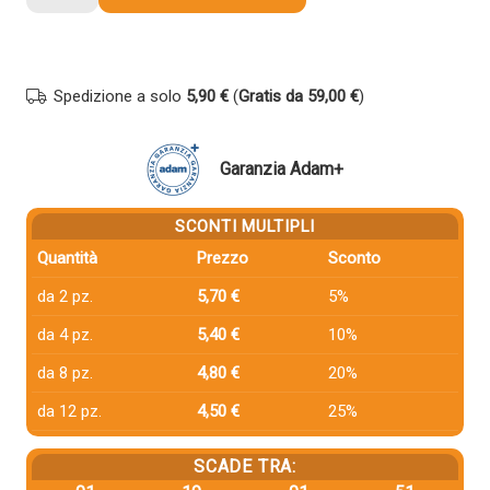
compatibile
Hp
T6M07AE
903XL
Spedizione a solo
5,90 €
(
Gratis da 59,00 €
)
MAGENTA
quantità
Garanzia Adam+
SCONTI MULTIPLI
Quantità
Prezzo
Sconto
da 2 pz.
5,70 €
5%
da 4 pz.
5,40 €
10%
da 8 pz.
4,80 €
20%
da 12 pz.
4,50 €
25%
SCADE TRA: