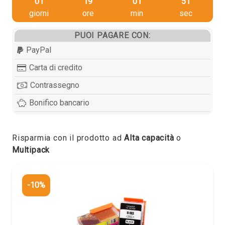
01
19
01
50
giorni
ore
min
sec
PUOI PAGARE CON:
PayPal
Carta di credito
Contrassegno
Bonifico bancario
Risparmia con il prodotto ad
Alta capacità
o
Multipack
-10%