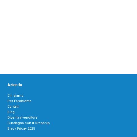
Azienda
Chi siamo
Per l’ambiente
Contatti
Blog
Diventa rivenditore
Guadagna con il Dropship
Black Friday 2025