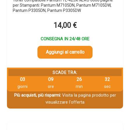
per Stampanti: Pantum M7105DN, Pantum M7105DW,
Pantum P3305DN, Pantum P3305DW
14,00
€
CONSEGNA IN 24/48 ORE
Aggiungi al carrello
SCADE TRA:
03
09
26
31
giorni
ore
min
sec
Più acquisti, più risparmi:
Visita la pagina prodotto per
visualizzare l'offerta