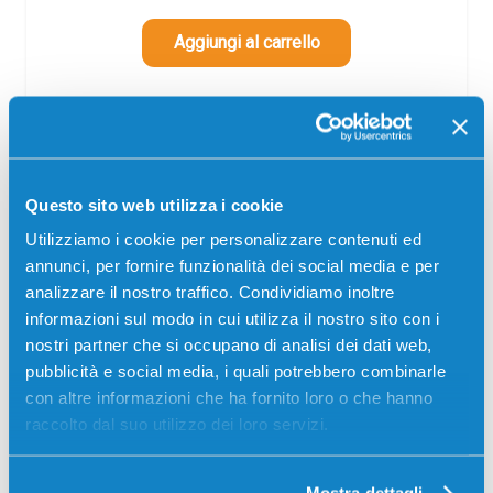
Aggiungi al carrello
SCADE TRA:
03
09
26
31
giorni
ore
min
sec
Questo sito web utilizza i cookie
Più acquisti, più risparmi:
Visita la pagina prodotto per
visualizzare l'offerta
Utilizziamo i cookie per personalizzare contenuti ed
annunci, per fornire funzionalità dei social media e per
analizzare il nostro traffico. Condividiamo inoltre
informazioni sul modo in cui utilizza il nostro sito con i
nostri partner che si occupano di analisi dei dati web,
pubblicità e social media, i quali potrebbero combinarle
con altre informazioni che ha fornito loro o che hanno
raccolto dal suo utilizzo dei loro servizi.