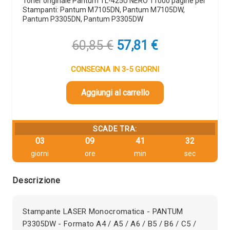
Toner originale Pantum TL-425U NERO 11000 pagine per
Stampanti: Pantum M7105DN, Pantum M7105DW,
Pantum P3305DN, Pantum P3305DW
Il
Il
60,85
€
57,81
€
prezzo
prezzo
originale
attuale
CONSEGNA IN 3-5 GIORNI
era:
è:
60,85 €.
57,81 €.
Aggiungi al carrello
SCADE TRA:
03
09
41
31
giorni
ore
min
sec
Descrizione
Stampante LASER Monocromatica - PANTUM
P3305DW - Formato A4 / A5 / A6 / B5 / B6 / C5 /