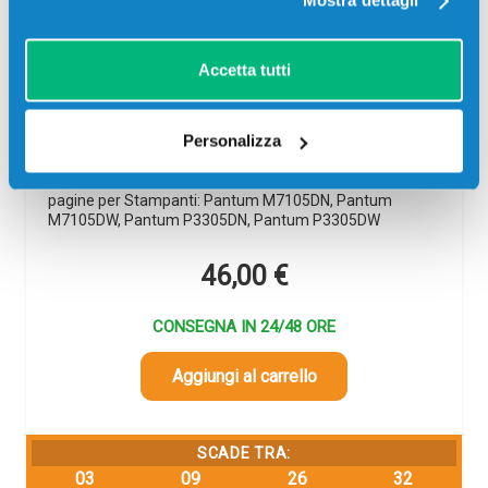
Mostra dettagli
Tamburo compatibile Pantum DL-425
Accetta tutti
NERO
Compatibile
Nero
Personalizza
Codice:
DL-425.C
Tamburo compatibile Pantum DL-425 NERO 25000
pagine per Stampanti: Pantum M7105DN, Pantum
M7105DW, Pantum P3305DN, Pantum P3305DW
46,00
€
CONSEGNA IN 24/48 ORE
Aggiungi al carrello
SCADE TRA:
03
09
26
31