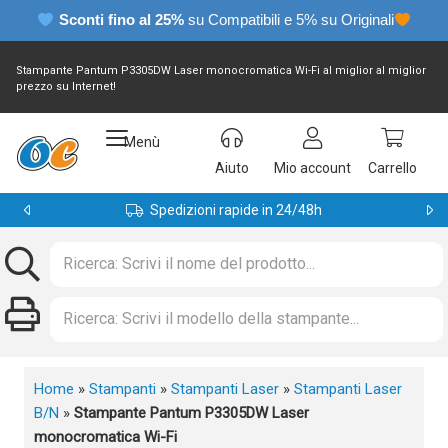
Sconti fino al 25%
su Compatibili e 5% su Originali
Stampante Pantum P3305DW Laser monocromatica Wi-Fi al miglior al miglior
prezzo su Internet!
Menù
Aiuto
Mio account
Carrello
Spedizioni rapide in 24/48h
Home
»
Stampanti
»
Stampanti Laser
»
Stampanti Laser
B/N
»
Stampante Pantum P3305DW Laser
monocromatica Wi-Fi