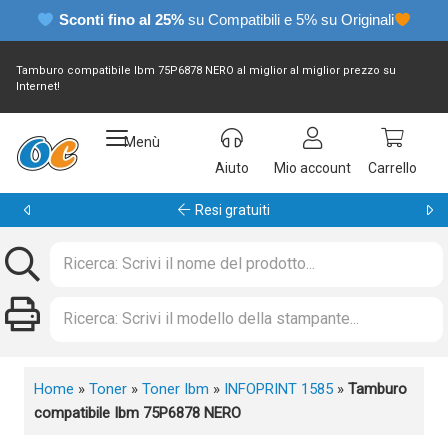
Sconti fino al 25%
su Compatibili e 5% su Originali
Tamburo compatibile Ibm 75P6878 NERO al miglior al miglior prezzo su
Internet!
Menù
Aiuto
Mio account
Carrello
Garanzia 24 mesi
Home
»
Toner
»
Toner Ibm
»
INFOPRINT 1585
»
Tamburo
compatibile Ibm 75P6878 NERO