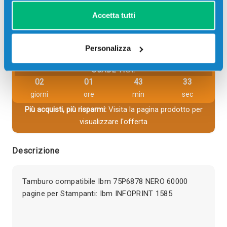
Accetta tutti
Aggiungi al carrello
Spedizione gratuita
Personalizza
SCADE TRA:
02
01
43
33
giorni
ore
min
sec
Più acquisti, più risparmi:
Visita la pagina prodotto per
visualizzare l'offerta
Descrizione
Tamburo compatibile Ibm 75P6878 NERO 60000
pagine per Stampanti: Ibm INFOPRINT 1585