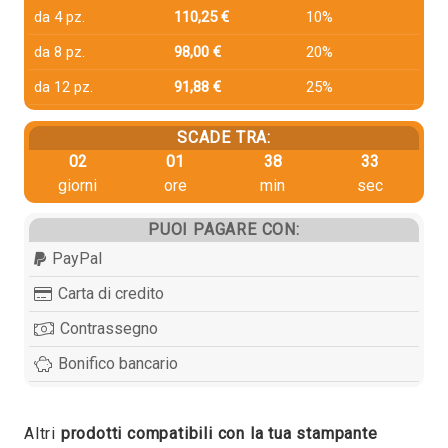
da 4 pz.
110,25 €
10%
da 8 pz.
98,00 €
20%
da 12 pz.
91,88 €
25%
SCADE TRA:
02
01
38
33
giorni
ore
min
sec
PUOI PAGARE CON:
PayPal
Carta di credito
Contrassegno
Bonifico bancario
Altri
prodotti compatibili con la tua stampante