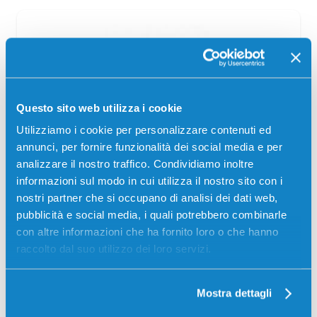
Questo sito web utilizza i cookie
Utilizziamo i cookie per personalizzare contenuti ed
annunci, per fornire funzionalità dei social media e per
Toner compatibile Ibm 75PG877 NERO
analizzare il nostro traffico. Condividiamo inoltre
informazioni sul modo in cui utilizza il nostro sito con i
Compatibile
Nero
nostri partner che si occupano di analisi dei dati web,
Codice:
75PG877.C
pubblicità e social media, i quali potrebbero combinarle
Toner compatibile Ibm 75PG877 NERO 30000 pagine per
con altre informazioni che ha fornito loro o che hanno
Stampanti: Ibm INFOPRINT 1585
raccolto dal suo utilizzo dei loro servizi.
63,50
€
Mostra dettagli
CONSEGNA IN 3-5 GIORNI