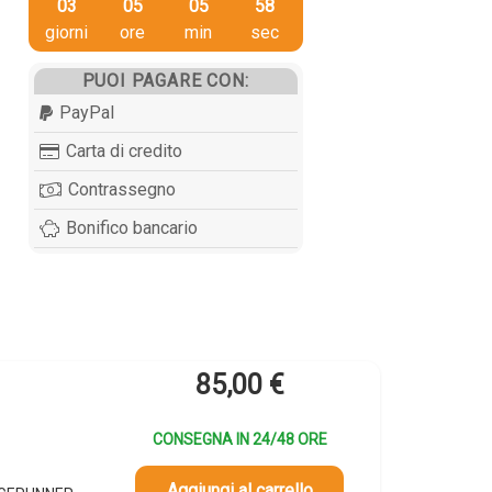
03
05
05
57
giorni
ore
min
sec
PUOI PAGARE CON:
PayPal
Carta di credito
Contrassegno
Bonifico bancario
85,00
€
CONSEGNA IN 24/48 ORE
Aggiungi al carrello