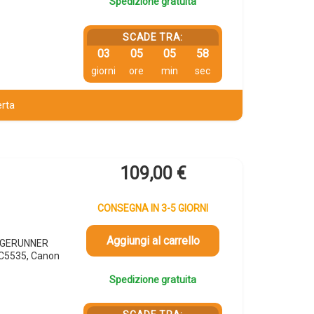
Spedizione gratuita
SCADE TRA:
03
05
05
57
giorni
ore
min
sec
erta
109,00
€
CONSEGNA IN 3-5 GIORNI
Aggiungi al carrello
MAGERUNNER
C5535, Canon
Spedizione gratuita