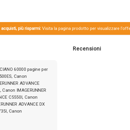
 acquisti, più risparmi:
Visita la pagina prodotto per visualizzare l'off
Recensioni
CIANO 60000 pagine per
500ES, Canon
GERUNNER ADVANCE
I, Canon IMAGERUNNER
CE C5550I, Canon
GERUNNER ADVANCE DX
35I, Canon