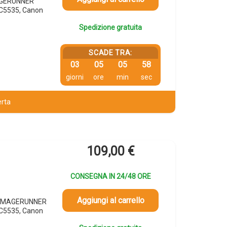
MAGERUNNER
C5535, Canon
Spedizione gratuita
SCADE TRA:
03
05
05
57
giorni
ore
min
sec
erta
109,00
€
CONSEGNA IN 24/48 ORE
Aggiungi al carrello
n IMAGERUNNER
C5535, Canon