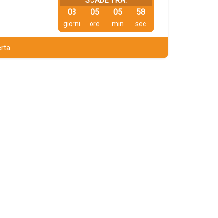
SCADE TRA:
03
05
05
57
giorni
ore
min
sec
erta