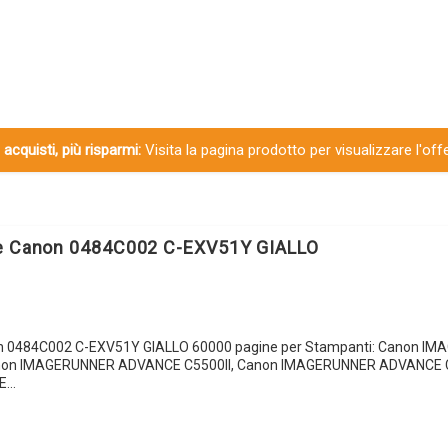
 acquisti, più risparmi:
Visita la pagina prodotto per visualizzare l'off
le Canon 0484C002 C-EXV51Y GIALLO
on 0484C002 C-EXV51Y GIALLO 60000 pagine per Stampanti: Canon I
on IMAGERUNNER ADVANCE C5500II, Canon IMAGERUNNER ADVANCE 
E…