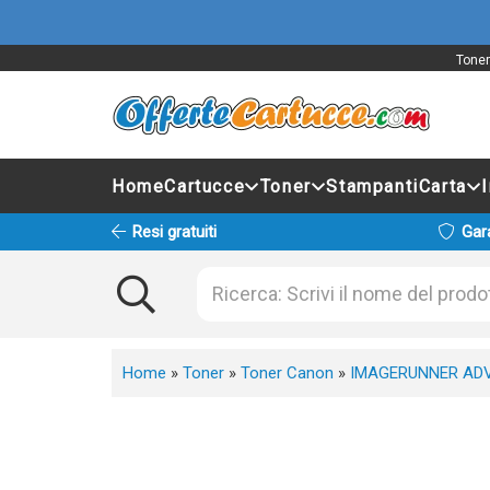
Toner
Home
Cartucce
Toner
Stampanti
Carta
Resi gratuiti
Gar
Home
»
Toner
»
Toner Canon
»
IMAGERUNNER AD