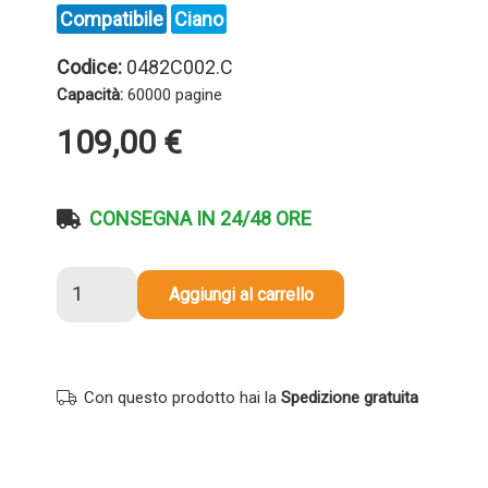
Compatibile
Ciano
Codice:
0482C002.C
Capacità:
60000 pagine
109,00
€
CONSEGNA IN 24/48 ORE
Toner
Aggiungi al carrello
compatibile
Canon
0482C002
C-
Con questo prodotto hai la
Spedizione gratuita
EXV51C
CIANO
quantità