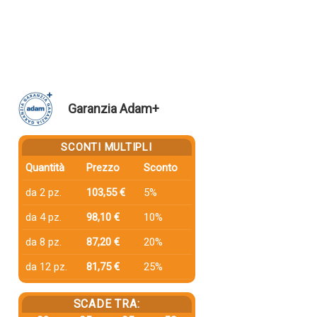
Garanzia Adam+
SCONTI MULTIPLI
Quantità
Prezzo
Sconto
da 2 pz.
103,55 €
5%
da 4 pz.
98,10 €
10%
da 8 pz.
87,20 €
20%
da 12 pz.
81,75 €
25%
SCADE TRA: