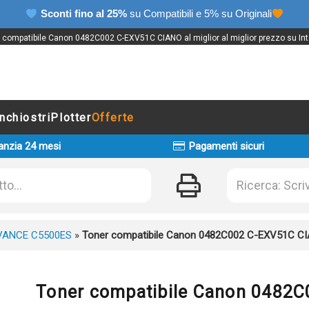
Sconti fino al 25%
su Compatibili e 5% su Originali
 compatibile Canon 0482C002 C-EXV51C CIANO al miglior al miglior prezzo su Int
Inchiostri
Plotter
Offerte
anzia 24 mesi
Pagamenti sicuri
VANCE C5500ES
»
Toner compatibile Canon 0482C002 C-EXV51C C
Toner compatibile Canon 0482