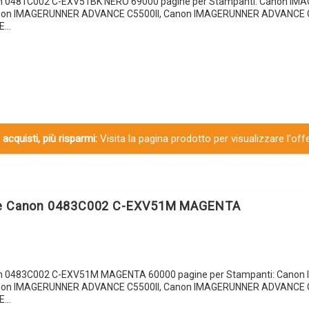
on 0481C002 C-EXV51BK NERO 69000 pagine per Stampanti: Canon I
on IMAGERUNNER ADVANCE C5500II, Canon IMAGERUNNER ADVANCE 
E…
 acquisti, più risparmi:
Visita la pagina prodotto per visualizzare l'off
le Canon 0483C002 C-EXV51M MAGENTA
on 0483C002 C-EXV51M MAGENTA 60000 pagine per Stampanti: Cano
on IMAGERUNNER ADVANCE C5500II, Canon IMAGERUNNER ADVANCE 
E…