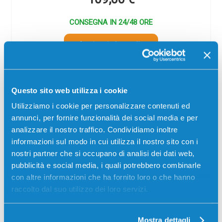
CONSEGNA IN 24/48 ORE
Aggiungi al carrello
Spedizione gratuita
Questo sito web utilizza i cookie
Descrizione
Utilizziamo i cookie per personalizzare contenuti ed
annunci, per fornire funzionalità dei social media e per
Toner compatibile Canon 0484C002 C-EXV51Y
analizzare il nostro traffico. Condividiamo inoltre
GIALLO 60000 pagine per Stampanti: Canon
informazioni sul modo in cui utilizza il nostro sito con i
IMAGERUNNER ADVANCE C5500ES, Canon
nostri partner che si occupano di analisi dei dati web,
IMAGERUNNER ADVANCE C5500II, Canon
pubblicità e social media, i quali potrebbero combinarle
IMAGERUNNER ADVANCE C5535, Canon
con altre informazioni che ha fornito loro o che hanno
IMAGERUNNER ADVANCE C5535I, Canon
raccolto dal suo utilizzo dei loro servizi.
IMAGERUNNER ADVANCE C5540I, Canon
IMAGERUNNER ADVANCE C5550I, Canon
IMAGERUNNER ADVANCE C5560I, Canon
Mostra dettagli