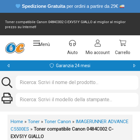
Spedizione Gratuita
per ordini a partire da 29€
Toner compatibile Canon 0484C002 C-EXV51Y GIALLO al miglior al miglior
prezzo su Internet!
Menù
Aiuto
Mio account
Carrello
Garanzia 24 mesi
Home
»
Toner
»
Toner Canon
»
IMAGERUNNER ADVANCE
C5500ES
»
Toner compatibile Canon 0484C002 C-
EXV51Y GIALLO