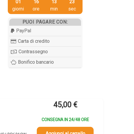
01
16
13
22
giorni
ore
min
sec
PUOI PAGARE CON:
PayPal
Carta di credito
Contrassegno
Bonifico bancario
45,00
€
CONSEGNA IN 24/48 ORE
Aggiungi al carrello