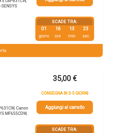
SYS LBP631CW,
I-SENSYS
SCADE TRA:
01
16
13
22
giorni
ore
min
sec
erta
35,00
€
CONSEGNA IN 3-5 GIORNI
Aggiungi al carrello
BP631CW, Canon
SYS MF655CDW,
SCADE TRA: