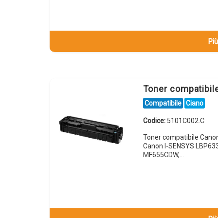
Più
Toner compatibi
Compatibile
Ciano
Codice:
5101C002.C
Toner compatibile Cano
Canon I-SENSYS LBP63
MF655CDW,…