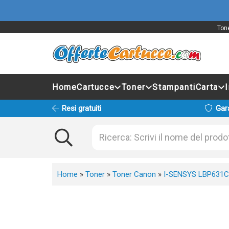
Tone
Home
Cartucce
Toner
Stampanti
Carta
Resi gratuiti
Gar
Home
»
Toner
»
Toner Canon
»
I-SENSYS LBP631