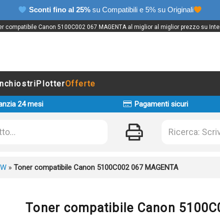
Sconti fino al 25%
su Compatibili e 5% su Originali
r compatibile Canon 5100C002 067 MAGENTA al miglior al miglior prezzo su Inte
Inchiostri
Plotter
Offerte
anzia 24 mesi
Pagamenti sicuri
CW
»
Toner compatibile Canon 5100C002 067 MAGENTA
Toner compatibile Canon 5100