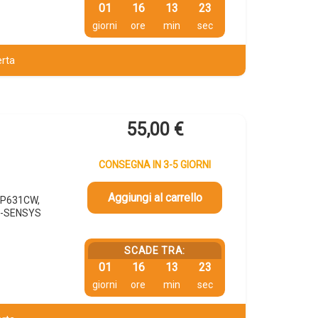
01
16
13
22
giorni
ore
min
sec
erta
55,00
€
CONSEGNA IN 3-5 GIORNI
Aggiungi al carrello
BP631CW,
I-SENSYS
SCADE TRA:
01
16
13
22
giorni
ore
min
sec