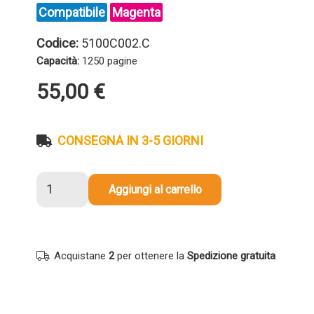
Compatibile
Magenta
Codice:
5100C002.C
Capacità:
1250 pagine
55,00
€
CONSEGNA IN 3-5 GIORNI
Toner
Aggiungi al carrello
compatibile
Canon
5100C002
067
Acquistane
2
per ottenere la
Spedizione gratuita
MAGENTA
quantità