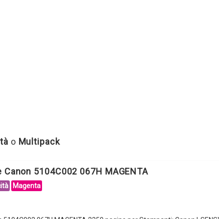
tà
o
Multipack
le Canon 5104C002 067H MAGENTA
ità
Magenta