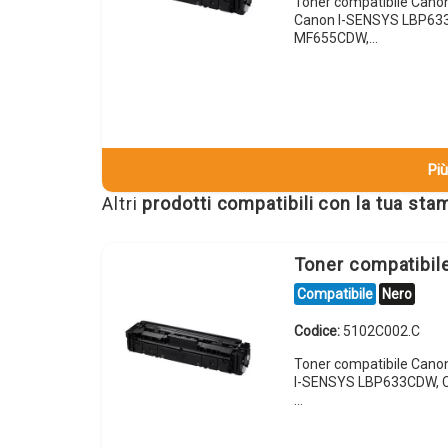
Toner compatibile Can
Canon I-SENSYS LBP63
MF655CDW,…
Più
Altri
prodotti compatibili con la tua st
Toner compatibi
Compatibile
Nero
Codice:
5102C002.C
Toner compatibile Can
I-SENSYS LBP633CDW, 
…