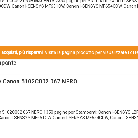
on 5104C002 067H MAGENTA 2350 pagine per Stampanti: Canon I-SEN
3CDW, Canon I-SENSYS MF651CW, Canon I-SENSYS MF654CDW, Canon 
 acquisti, più risparmi:
Visita la pagina prodotto per visualizzare l'off
ampante
le Canon 5102C002 067 NERO
on 5102C002 067 NERO 1350 pagine per Stampanti: Canon I-SENSYS L
Canon I-SENSYS MF651CW, Canon I-SENSYS MF654CDW, Canon I-SEN