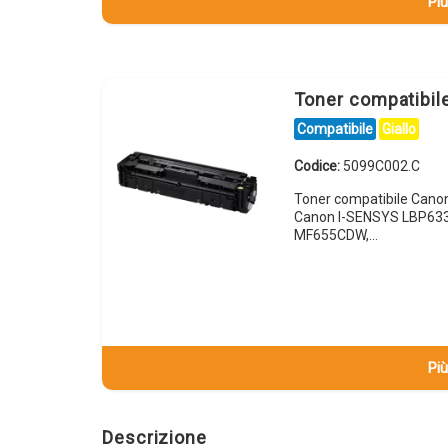
Più
Toner compatibi
Compatibile
Giallo
Codice:
5099C002.C
Toner compatibile Cano
Canon I-SENSYS LBP63
MF655CDW,…
Più
Descrizione