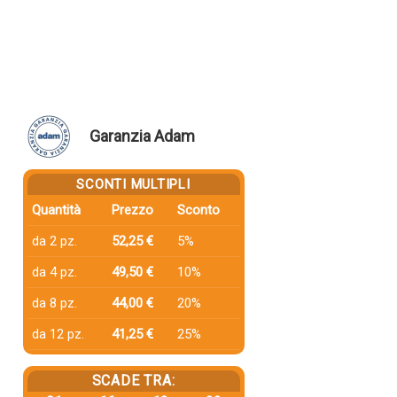
Garanzia Adam
SCONTI MULTIPLI
Quantità
Prezzo
Sconto
da 2 pz.
52,25 €
5%
da 4 pz.
49,50 €
10%
da 8 pz.
44,00 €
20%
da 12 pz.
41,25 €
25%
SCADE TRA: