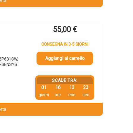
erta
55,00
€
CONSEGNA IN 3-5 GIORNI
Aggiungi al carrello
LBP631CW,
I-SENSYS
SCADE TRA:
01
16
13
22
giorni
ore
min
sec
erta