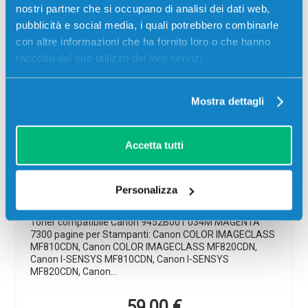
nostri partner che si occupano di analisi dei dati web,
pubblicità e social media, i quali potrebbero combinarle
con altre informazioni che ha fornito loro o che hanno
raccolto dal suo utilizzo dei loro servizi.
Mostra dettagli
Toner compatibile Canon 9452B001
Accetta tutti
034M MAGENTA
Compatibile
Magenta
Personalizza
Codice:
9452B001.C
Toner compatibile Canon 9452B001 034M MAGENTA
7300 pagine per Stampanti: Canon COLOR IMAGECLASS
MF810CDN, Canon COLOR IMAGECLASS MF820CDN,
Canon I-SENSYS MF810CDN, Canon I-SENSYS
MF820CDN, Canon…
59,00
€