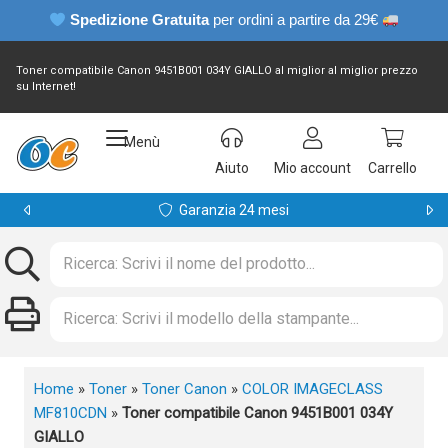
Spedizione Gratuita
per ordini a partire da 29€
Toner compatibile Canon 9451B001 034Y GIALLO al miglior al miglior prezzo
su Internet!
Menù
Aiuto
Mio account
Carrello
Garanzia 24 mesi
Home
»
Toner
»
Toner Canon
»
COLOR IMAGECLASS
MF810CDN
»
Toner compatibile Canon 9451B001 034Y
GIALLO