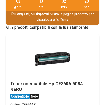
02
13
32
27
giorni
ore
min
sec
Più acquisti, più risparmi:
Visita la pagina prodotto per
visualizzare l'offerta
Altri
prodotti compatibili con la tua stampante
Toner compatibile Hp CF360A 508A
NERO
Compatibile
Nero
Codice:
CF360A.C