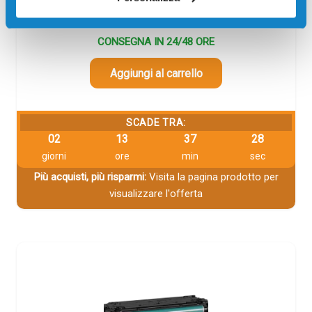
34,00
€
CONSEGNA IN 24/48 ORE
Aggiungi al carrello
SCADE TRA:
02
13
37
27
giorni
ore
min
sec
Più acquisti, più risparmi:
Visita la pagina prodotto per
visualizzare l'offerta