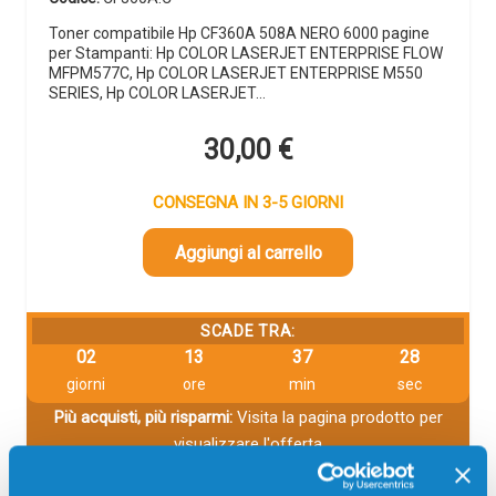
Toner compatibile Hp CF360A 508A NERO 6000 pagine
per Stampanti: Hp COLOR LASERJET ENTERPRISE FLOW
MFPM577C, Hp COLOR LASERJET ENTERPRISE M550
SERIES, Hp COLOR LASERJET…
30,00
€
CONSEGNA IN 3-5 GIORNI
Aggiungi al carrello
SCADE TRA:
02
13
37
27
giorni
ore
min
sec
Più acquisti, più risparmi:
Visita la pagina prodotto per
visualizzare l'offerta