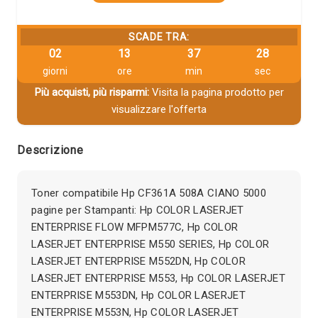
SCADE TRA:
02
13
37
27
giorni
ore
min
sec
Più acquisti, più risparmi:
Visita la pagina prodotto per
visualizzare l'offerta
Descrizione
Toner compatibile Hp CF361A 508A CIANO 5000
pagine per Stampanti: Hp COLOR LASERJET
ENTERPRISE FLOW MFPM577C, Hp COLOR
LASERJET ENTERPRISE M550 SERIES, Hp COLOR
LASERJET ENTERPRISE M552DN, Hp COLOR
LASERJET ENTERPRISE M553, Hp COLOR LASERJET
ENTERPRISE M553DN, Hp COLOR LASERJET
ENTERPRISE M553N, Hp COLOR LASERJET