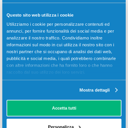
Questo sito web utilizza i cookie
Utilizziamo i cookie per personalizzare contenuti ed
annunci, per fornire funzionalità dei social media e per
analizzare il nostro traffico. Condividiamo inoltre
informazioni sul modo in cui utilizza il nostro sito con i
nostri partner che si occupano di analisi dei dati web,
pubblicità e social media, i quali potrebbero combinarle
con altre informazioni che ha fornito loro o che hanno
Toner compatibile Hp CF363A 508A
raccolto dal suo utilizzo dei loro servizi.
MAGENTA
Compatibile
Magenta
Mostra dettagli
Codice:
CF363A.C
Toner compatibile Hp CF363A 508A MAGENTA 5000
pagine per Stampanti: Hp COLOR LASERJET
Accetta tutti
ENTERPRISE FLOW MFPM577C, Hp COLOR LASERJET
ENTERPRISE M550 SERIES, Hp COLOR LASERJET…
Personalizza