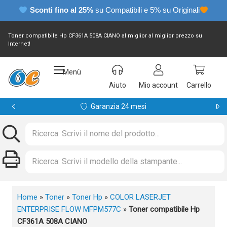
Sconti fino al 25%
su Compatibili e 5% su Originali
Toner compatibile Hp CF361A 508A CIANO al miglior al miglior prezzo su
Internet!
Menù
Aiuto
Mio account
Carrello
Garanzia 24 mesi
Home
»
Toner
»
Toner Hp
»
COLOR LASERJET
ENTERPRISE FLOW MFPM577C
»
Toner compatibile Hp
CF361A 508A CIANO