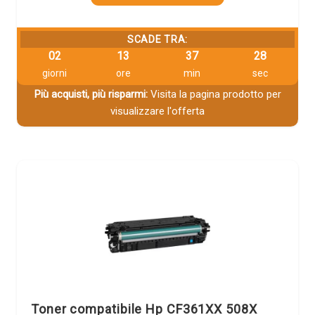
SCADE TRA:
02
13
37
27
giorni
ore
min
sec
Più acquisti, più risparmi:
Visita la pagina prodotto per
visualizzare l'offerta
Toner compatibile Hp CF361XX 508X