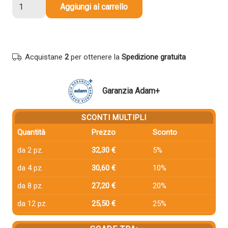
Toner
Aggiungi al carrello
compatibile
Hp
CF361A
508A
Acquistane
2
per ottenere la
Spedizione gratuita
CIANO
quantità
Garanzia Adam+
SCONTI MULTIPLI
Quantità
Prezzo
Sconto
da 2 pz.
32,30 €
5%
da 4 pz.
30,60 €
10%
da 8 pz.
27,20 €
20%
da 12 pz.
25,50 €
25%