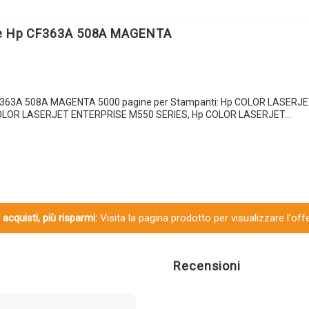
le Hp CF363A 508A MAGENTA
CF363A 508A MAGENTA 5000 pagine per Stampanti: Hp COLOR LASERJ
LOR LASERJET ENTERPRISE M550 SERIES, Hp COLOR LASERJET…
 acquisti, più risparmi:
Visita la pagina prodotto per visualizzare l'off
Recensioni