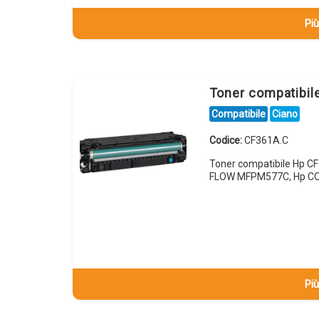
Più
Toner compatibi
Compatibile
Ciano
Codice:
CF361A.C
Toner compatibile Hp 
FLOW MFPM577C, Hp CO
Più