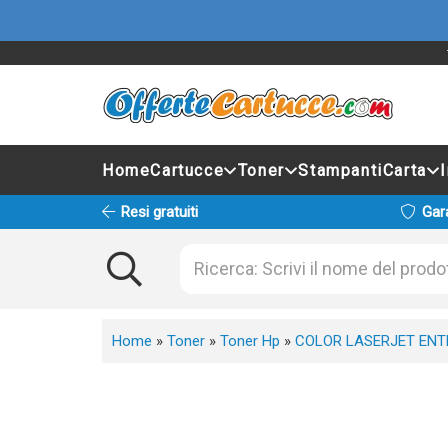
Home
Cartucce
Toner
Stampanti
Carta
Resi gratuiti
Gar
Home
»
Toner
»
Toner Hp
»
COLOR LASERJET ENT