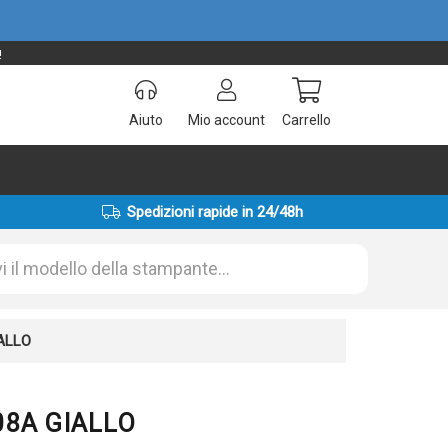
!
Aiuto
Mio account
Carrello
Spedizioni rapide in 24/48h
IALLO
08A GIALLO