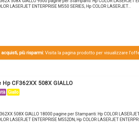
CF362X 508X GIALLO 9500 pagine per Stampanti: Hp COLOR LASERJET 
LOR LASERJET ENTERPRISE M550 SERIES, Hp COLOR LASERJET…
 acquisti, più risparmi:
Visita la pagina prodotto per visualizzare l'off
le Hp CF362XX 508X GIALLO
ità
Giallo
CF362XX 508X GIALLO 18000 pagine per Stampanti: Hp COLOR LASERJ
OLOR LASERJET ENTERPRISE M552DN, Hp COLOR LASERJET ENTERPR