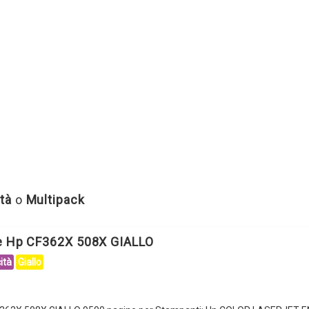
tà
o
Multipack
le Hp CF362X 508X GIALLO
ità
Giallo