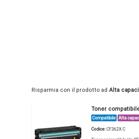
Risparmia con il prodotto ad
Alta capaci
Toner compatibi
Compatibile
Alta capac
Codice:
CF362X.C