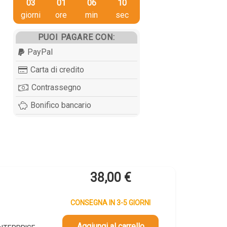
03
01
06
09
giorni
ore
min
sec
PUOI PAGARE CON:
PayPal
Carta di credito
Contrassegno
Bonifico bancario
38,00
€
CONSEGNA IN 3-5 GIORNI
Aggiungi al carrello