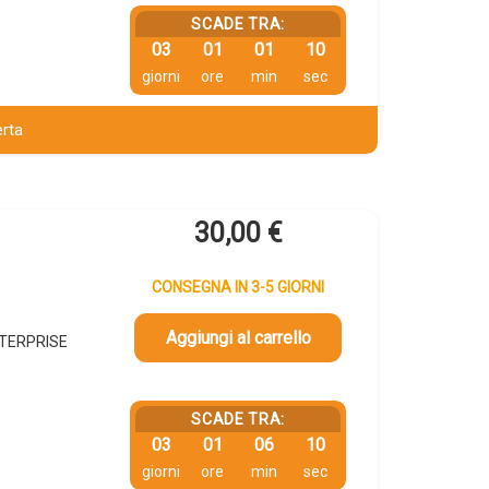
SCADE TRA:
03
01
01
09
giorni
ore
min
sec
erta
30,00
€
CONSEGNA IN 3-5 GIORNI
Aggiungi al carrello
NTERPRISE
SCADE TRA:
03
01
06
09
giorni
ore
min
sec