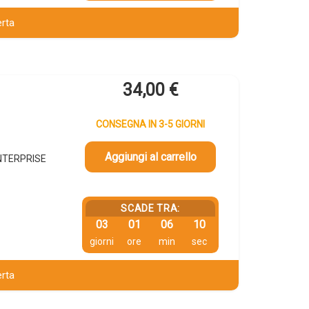
erta
34,00
€
CONSEGNA IN 3-5 GIORNI
Aggiungi al carrello
ENTERPRISE
SCADE TRA:
03
01
06
09
giorni
ore
min
sec
erta