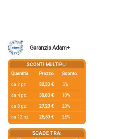
Garanzia Adam+
SCONTI MULTIPLI
Quantità
Prezzo
Sconto
da 2 pz.
32,30 €
5%
da 4 pz.
30,60 €
10%
da 8 pz.
27,20 €
20%
da 12 pz.
25,50 €
25%
SCADE TRA: