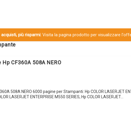
 acquisti, più risparmi:
Visita la pagina prodotto per visualizzare l'off
ampante
le Hp CF360A 508A NERO
CF360A 508A NERO 6000 pagine per Stampanti: Hp COLOR LASERJET E
LOR LASERJET ENTERPRISE M550 SERIES, Hp COLOR LASERJET…