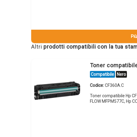
Più
Altri
prodotti compatibili con la tua st
Toner compatibi
Compatibile
Nero
Codice:
CF360A.C
Toner compatibile Hp 
FLOW MFPM577C, Hp CO