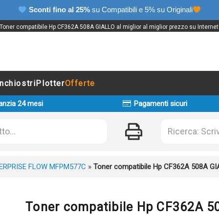
Sconti fino al 25%
su Compatibili e 5% su Originali
Toner compatibile Hp CF362A 508A GIALLO al miglior al miglior prezzo su Internet
Inchiostri
Plotter
Offerte
anzia 24 mesi
Pagamenti sicuri
ERPRISE FLOW MFPM577C
»
Toner compatibile Hp CF362A 508A G
Toner compatibile Hp CF362A 5