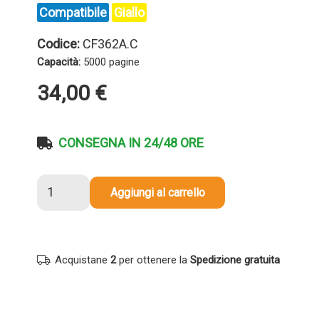
Compatibile
Giallo
Codice:
CF362A.C
Capacità:
5000 pagine
34,00
€
CONSEGNA IN 24/48 ORE
Toner
Aggiungi al carrello
compatibile
Hp
CF362A
508A
Acquistane
2
per ottenere la
Spedizione gratuita
GIALLO
quantità