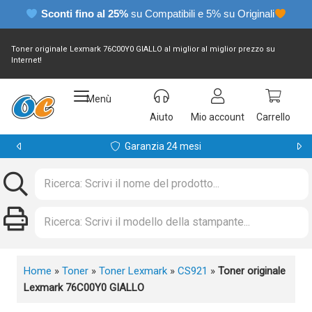
Sconti fino al 25%
su Compatibili e 5% su Originali
Toner originale Lexmark 76C00Y0 GIALLO al miglior al miglior prezzo su
Internet!
Menù
Aiuto
Mio account
Carrello
Garanzia 24 mesi
Home
»
Toner
»
Toner Lexmark
»
CS921
»
Toner originale
Lexmark 76C00Y0 GIALLO