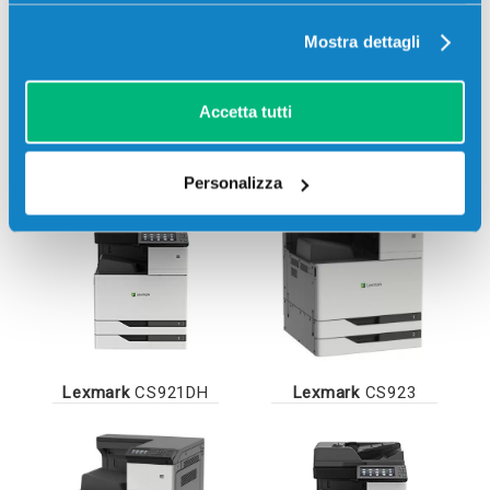
Mostra dettagli
Accetta tutti
Lexmark
CS921
Lexmark
CS921DE
Personalizza
Lexmark
CS921DH
Lexmark
CS923