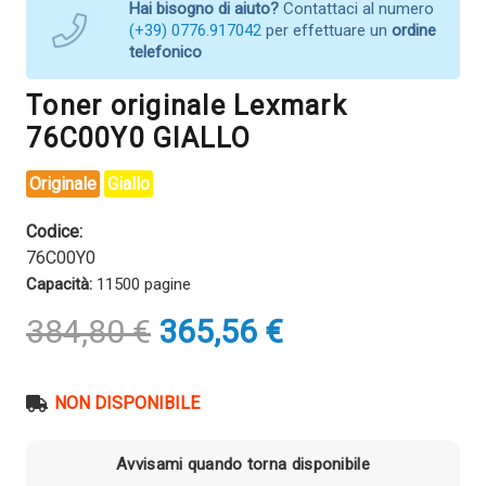
Hai bisogno di aiuto?
Contattaci al numero
(+39) 0776.917042
per effettuare un
ordine
telefonico
Toner originale Lexmark
76C00Y0 GIALLO
Originale
Giallo
Codice:
76C00Y0
Capacità:
11500 pagine
Il
Il
384,80
€
365,56
€
prezzo
prezzo
originale
attuale
era:
è:
NON DISPONIBILE
384,80 €.
365,56 €.
Avvisami quando torna disponibile