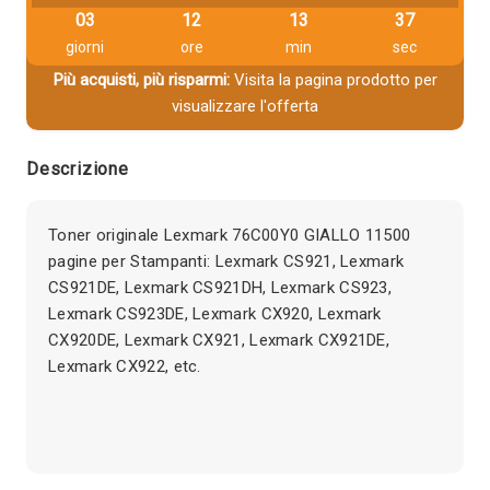
03
12
13
36
giorni
ore
min
sec
Più acquisti, più risparmi:
Visita la pagina prodotto per
visualizzare l'offerta
Descrizione
Toner originale Lexmark 76C00Y0 GIALLO 11500
pagine per Stampanti: Lexmark CS921, Lexmark
CS921DE, Lexmark CS921DH, Lexmark CS923,
Lexmark CS923DE, Lexmark CX920, Lexmark
CX920DE, Lexmark CX921, Lexmark CX921DE,
Lexmark CX922, etc.