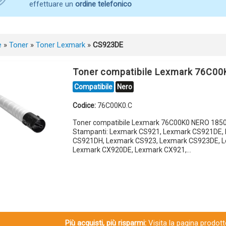
effettuare un
ordine telefonico
e
»
Toner
»
Toner Lexmark
»
CS923DE
Toner compatibile Lexmark 76C0
Compatibile
Nero
Codice:
76C00K0.C
Toner compatibile Lexmark 76C00K0 NERO 1850
Stampanti: Lexmark CS921, Lexmark CS921DE,
CS921DH, Lexmark CS923, Lexmark CS923DE, 
Lexmark CX920DE, Lexmark CX921,…
Più acquisti, più risparmi:
Visita la pagina prodotto