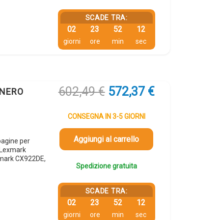
SCADE TRA:
02
23
52
12
giorni
ore
min
sec
Il
Il
602,49
€
572,37
€
 NERO
prezzo
prezzo
originale
attuale
CONSEGNA IN 3-5 GIORNI
era:
è:
602,49 €.
572,37 €.
Aggiungi al carrello
agine per
 Lexmark
mark CX922DE,
Spedizione gratuita
SCADE TRA:
02
23
52
12
giorni
ore
min
sec