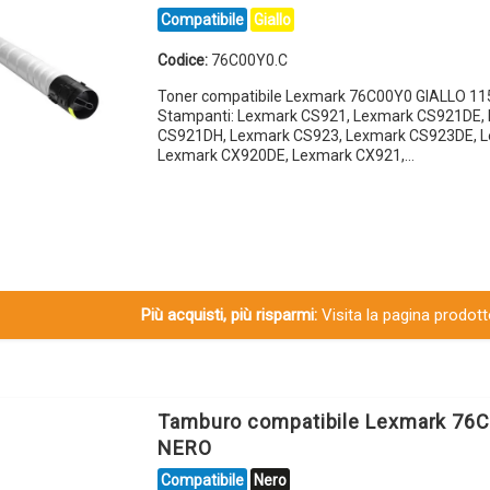
Compatibile
Giallo
Codice:
76C00Y0.C
Toner compatibile Lexmark 76C00Y0 GIALLO 11
Stampanti: Lexmark CS921, Lexmark CS921DE,
CS921DH, Lexmark CS923, Lexmark CS923DE, 
Lexmark CX920DE, Lexmark CX921,…
Più acquisti, più risparmi:
Visita la pagina prodotto
Tamburo compatibile Lexmark 76
NERO
Compatibile
Nero