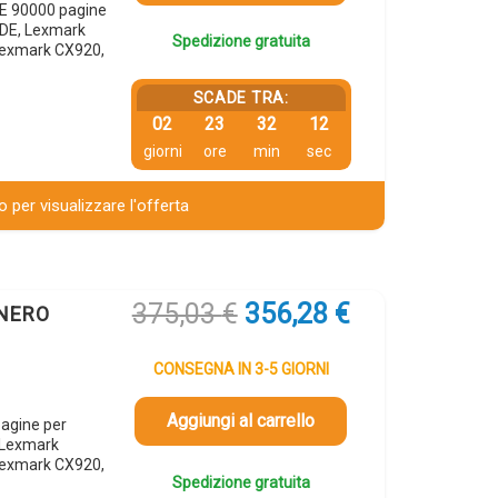
E 90000 pagine
DE, Lexmark
Spedizione gratuita
Lexmark CX920,
SCADE TRA:
02
23
32
12
giorni
ore
min
sec
 per visualizzare l'offerta
Il
Il
375,03
€
356,28
€
 NERO
prezzo
prezzo
originale
attuale
CONSEGNA IN 3-5 GIORNI
era:
è:
375,03 €.
356,28 €.
Aggiungi al carrello
agine per
 Lexmark
Lexmark CX920,
Spedizione gratuita