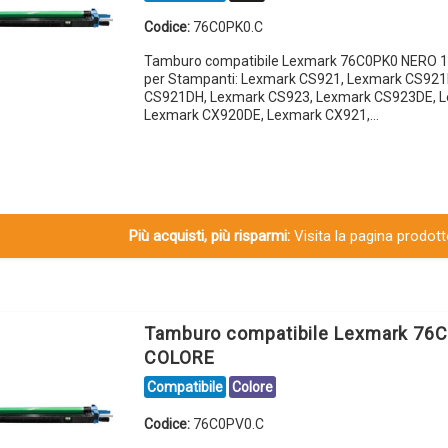
Codice:
76C0PK0.C
Tamburo compatibile Lexmark 76C0PK0 NERO 1
per Stampanti: Lexmark CS921, Lexmark CS921
CS921DH, Lexmark CS923, Lexmark CS923DE, 
Lexmark CX920DE, Lexmark CX921,…
Più acquisti, più risparmi:
Visita la pagina prodotto
Tamburo compatibile Lexmark 76
COLORE
Compatibile
Colore
Codice:
76C0PV0.C