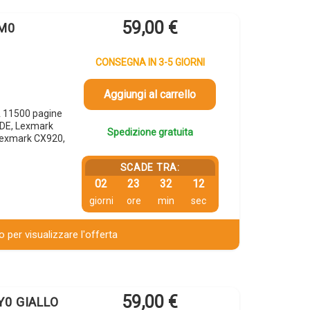
59,00
€
0M0
CONSEGNA IN 3-5 GIORNI
Aggiungi al carrello
 11500 pagine
DE, Lexmark
Spedizione gratuita
Lexmark CX920,
SCADE TRA:
02
23
32
12
giorni
ore
min
sec
 per visualizzare l'offerta
59,00
€
Y0 GIALLO