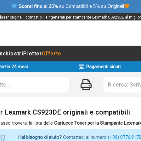
Sconti fino al 25%
su Compatibili e 5% su Originali
aser originali, compatibili e rigenerati per stampante Lexmark CS923DE al miglio
Inchiostri
Plotter
Offerte
anzia 24 mesi
Pagamenti sicuri
r Lexmark CS923DE originali e compatibili
basso troverai la lista delle
Cartucce Toner per la Stampante Lexma
Hai bisogno di aiuto?
Contattaci al numero
(+39) 0776.917