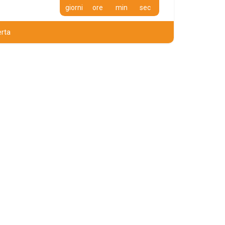
giorni
ore
min
sec
erta