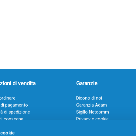
ioni di vendita
Garanzie
rdinare
Dicono di noi
 di pagamento
Garanzia Adam
à di spedizione
Sigillo Netcomm
di consegna
Privacy e cookie
 e condizioni
FAQ: Domande frequenti
 cookie