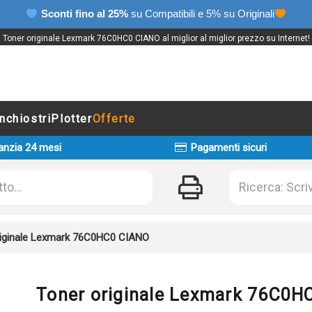
Sconti fino al 25%
su Compatibili e 5% su Originali
Toner originale Lexmark 76C0HC0 CIANO al miglior al miglior prezzo su Internet!
Inchiostri
Plotter
Offerte
anzia 24 mesi
Pagamenti sicuri
riginale Lexmark 76C0HC0 CIANO
Toner originale Lexmark 76C0H