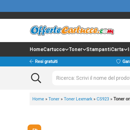
Home
Cartucce
Toner
Stampanti
Carta
Resi gratuiti
Gar
Home
»
Toner
»
Toner Lexmark
»
CS923
»
Toner o