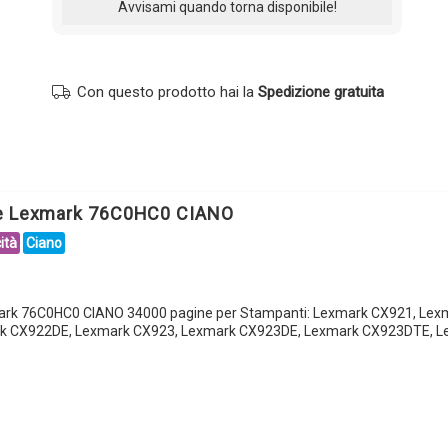
Con questo prodotto hai la
Spedizione gratuita
le Lexmark 76C0HC0 CIANO
ità
Ciano
ark 76C0HC0 CIANO 34000 pagine per Stampanti: Lexmark CX921, Lex
k CX922DE, Lexmark CX923, Lexmark CX923DE, Lexmark CX923DTE, L