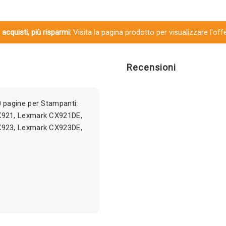
 acquisti, più risparmi:
Visita la pagina prodotto per visualizzare l'off
Recensioni
pagine per Stampanti:
921, Lexmark CX921DE,
923, Lexmark CX923DE,