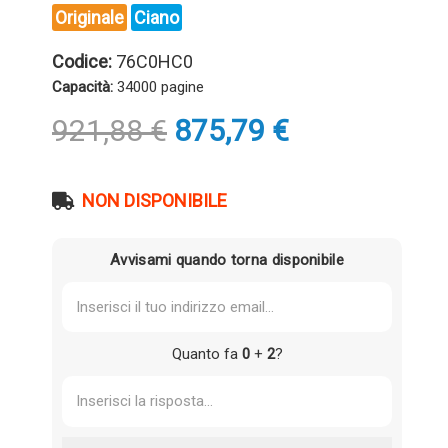
Originale
Ciano
Codice:
76C0HC0
Capacità:
34000 pagine
Il
Il
921,88
€
875,79
€
prezzo
prezzo
originale
attuale
era:
è:
NON DISPONIBILE
921,88 €.
875,79 €.
Avvisami quando torna disponibile
Quanto fa
0
+
2
?