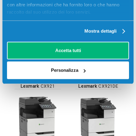
con altre informazioni che ha fornito loro o che hanno
raccolto dal suo utilizzo dei loro servizi.
Lexmark
CS923
Lexmark
CS923DE
Mostra dettagli
Accetta tutti
Personalizza
Lexmark
CX921
Lexmark
CX921DE