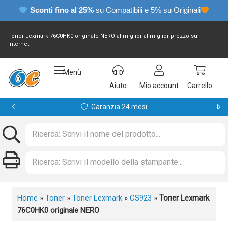
Sconti fino al 25%
su Compatibili e 5% su Originali
Toner Lexmark 76C0HK0 originale NERO al miglior al miglior prezzo su
Internet!
Menù
Aiuto
Mio account
Carrello
Garanzia 24 mesi
Home
»
Toner
»
Toner Lexmark
»
CS923
»
Toner Lexmark
76C0HK0 originale NERO