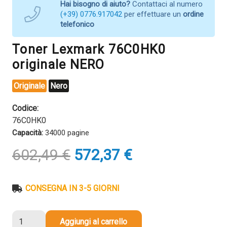
Hai bisogno di aiuto?
Contattaci al numero
(+39) 0776.917042
per effettuare un
ordine
telefonico
Toner Lexmark 76C0HK0
originale NERO
Originale
Nero
Codice:
76C0HK0
Capacità:
34000 pagine
Il
Il
602,49
€
572,37
€
prezzo
prezzo
originale
attuale
era:
è:
CONSEGNA IN 3-5 GIORNI
602,49 €.
572,37 €.
Toner
Aggiungi al carrello