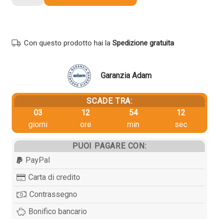
Lexmark
76C0HK0
originale
NERO
Con questo prodotto hai la
Spedizione gratuita
quantità
Garanzia Adam
SCADE TRA:
03
12
54
11
giorni
ore
min
sec
PUOI PAGARE CON:
PayPal
Carta di credito
Contrassegno
Bonifico bancario