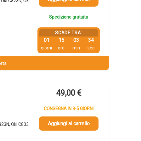
Oki C823N, Oki
Spedizione gratuita
SCADE TRA:
01
15
03
34
giorni
ore
min
sec
erta
49,00
€
CONSEGNA IN 3-5 GIORNI
Aggiungi al carrello
823N, Oki C833,