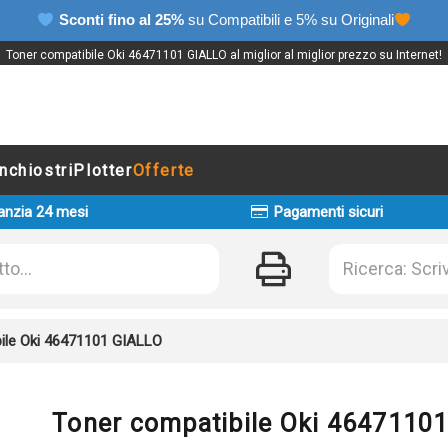
Sconti fino al 25%
su Compatibili e 5% su Originali
Toner compatibile Oki 46471101 GIALLO al miglior al miglior prezzo su Internet!
Inchiostri
Plotter
Offerte
anzia 24 mesi
Pagamenti sicuri
ile Oki 46471101 GIALLO
Toner compatibile Oki 4647110