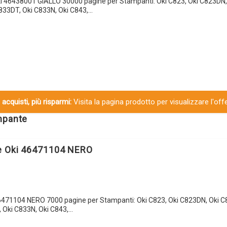
 46438001 GIALLO 30000 pagine per Stampanti: Oki C823, Oki C823DN, 
833DT, Oki C833N, Oki C843,…
 acquisti, più risparmi:
Visita la pagina prodotto per visualizzare l'off
ampante
e Oki 46471104 NERO
6471104 NERO 7000 pagine per Stampanti: Oki C823, Oki C823DN, Oki C
 Oki C833N, Oki C843,…