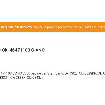
 acquisti, più risparmi:
Visita la pagina prodotto per visualizzare l'off
e Oki 46471103 CIANO
6471103 CIANO 7000 pagine per Stampanti: Oki C823, Oki C823DN, Oki 
833DT, Oki C833N, Oki C843,…