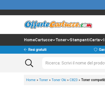
Home
Cartucce
Toner
Stampanti
Carta
Resi gratuiti
Gar
Home
»
Toner
»
Toner Oki
»
C823
»
Toner compatib