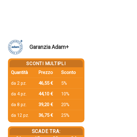
Garanzia Adam+
SCONTI MULTIPLI
Quantità
Prezzo
Sconto
da 2 pz.
46,55 €
5%
da 4 pz.
44,10 €
10%
da 8 pz.
39,20 €
20%
da 12 pz.
36,75 €
25%
SCADE TRA: