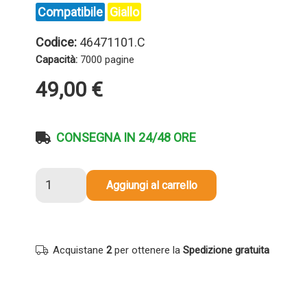
Compatibile
Giallo
Codice:
46471101.C
Capacità:
7000 pagine
49,00
€
CONSEGNA IN 24/48 ORE
Toner
Aggiungi al carrello
compatibile
Oki
46471101
GIALLO
Acquistane
2
per ottenere la
Spedizione gratuita
quantità