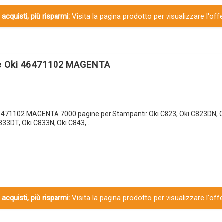
 acquisti, più risparmi:
Visita la pagina prodotto per visualizzare l'off
le Oki 46471102 MAGENTA
46471102 MAGENTA 7000 pagine per Stampanti: Oki C823, Oki C823DN, O
833DT, Oki C833N, Oki C843,…
 acquisti, più risparmi:
Visita la pagina prodotto per visualizzare l'off