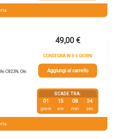
erta
49,00
€
CONSEGNA IN 3-5 GIORNI
Aggiungi al carrello
ki C823N, Oki
SCADE TRA:
01
15
08
34
giorni
ore
min
sec
erta