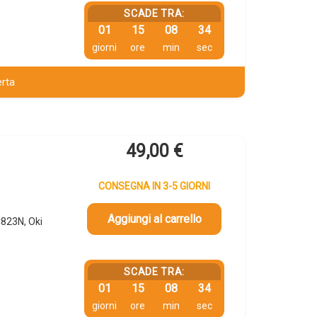
SCADE TRA:
01
15
08
34
giorni
ore
min
sec
erta
49,00
€
CONSEGNA IN 3-5 GIORNI
Aggiungi al carrello
C823N, Oki
SCADE TRA:
01
15
08
34
giorni
ore
min
sec