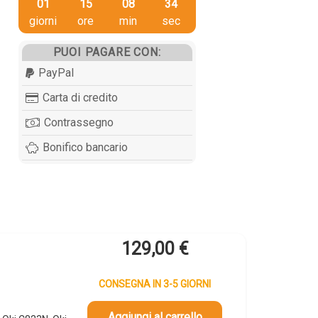
01
15
08
34
giorni
ore
min
sec
PUOI PAGARE CON:
PayPal
Carta di credito
Contrassegno
Bonifico bancario
129,00
€
CONSEGNA IN 3-5 GIORNI
Aggiungi al carrello