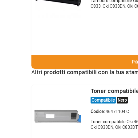
Tamburo compatibile Oki
C833, Oki C833DN, Oki C
Più
Altri
prodotti compatibili con la tua st
Toner compatibil
Compatibile
Nero
Codice:
46471104.C
Toner compatibile Oki 4
Oki C833DN, Oki C833DT,