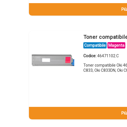
Più
Toner compatibi
Compatibile
Magenta
Codice:
46471102.C
Toner compatibile Oki 
C833, Oki C833DN, Oki C
Più