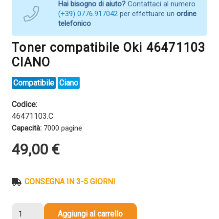
Hai bisogno di aiuto?
Contattaci al numero
(+39) 0776.917042
per effettuare un
ordine
telefonico
Toner compatibile Oki 46471103
CIANO
Compatibile
Ciano
Codice:
46471103.C
Capacità:
7000 pagine
49,00
€
CONSEGNA IN 3-5 GIORNI
Toner
Aggiungi al carrello