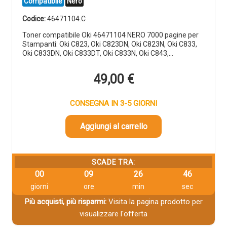
Compatibile
Nero
Codice:
46471104.C
Toner compatibile Oki 46471104 NERO 7000 pagine per
Stampanti: Oki C823, Oki C823DN, Oki C823N, Oki C833,
Oki C833DN, Oki C833DT, Oki C833N, Oki C843,…
49,00
€
CONSEGNA IN 3-5 GIORNI
Aggiungi al carrello
SCADE TRA:
00
09
26
46
giorni
ore
min
sec
Più acquisti, più risparmi:
Visita la pagina prodotto per
visualizzare l'offerta