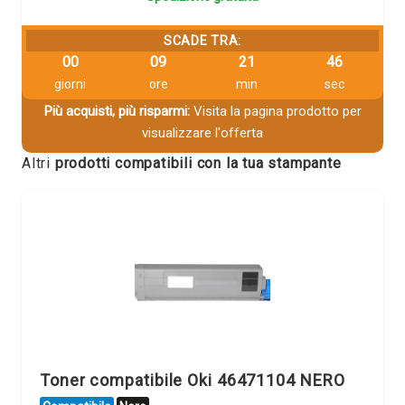
SCADE TRA:
00
09
21
46
giorni
ore
min
sec
Più acquisti, più risparmi:
Visita la pagina prodotto per
visualizzare l'offerta
Altri
prodotti compatibili con la tua stampante
Toner compatibile Oki 46471104 NERO