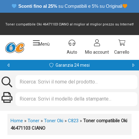
Sconti fino al 25%
su Compatibili e 5% su Originali
Toner compatibile Oki 46471103 CIANO al miglior al miglior prezzo su Internet!
Menù
Aiuto
Mio account
Carrello
Garanzia 24 mesi
Home
»
Toner
»
Toner Oki
»
C823
»
Toner compatibile Oki
46471103 CIANO