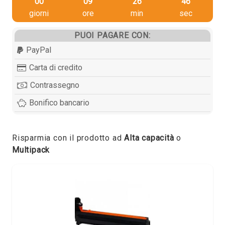
00
09
26
46
giorni
ore
min
sec
PUOI PAGARE CON:
PayPal
Carta di credito
Contrassegno
Bonifico bancario
Risparmia con il prodotto ad
Alta capacità
o
Multipack