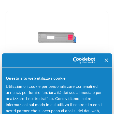
Toner compatibile Oki 46471102
MAGENTA
Questo sito web utilizza i cookie
Compatibile
Magenta
Utilizziamo i cookie per personalizzare contenuti ed
Codice:
46471102.C
annunci, per fornire funzionalità dei social media e per
Toner compatibile Oki 46471102 MAGENTA 7000 pagine
analizzare il nostro traffico. Condividiamo inoltre
per Stampanti: Oki C823, Oki C823DN, Oki C823N, Oki
informazioni sul modo in cui utilizza il nostro sito con i
C833, Oki C833DN, Oki C833DT, Oki C833N, Oki C843,…
nostri partner che si occupano di analisi dei dati web,