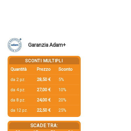
Garanzia Adam+
SCONTI MULTIPLI
Quantità
Prezzo
Sconto
da 2 pz.
28,50 €
5%
da 4 pz.
27,00 €
10%
da 8 pz.
24,00 €
20%
da 12 pz.
22,50 €
25%
SCADE TRA: