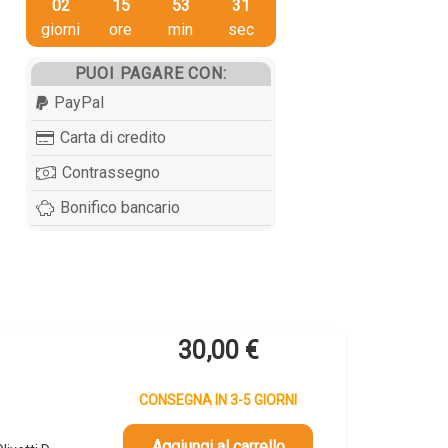
02
15
53
31
giorni
ore
min
sec
PUOI PAGARE CON:
PayPal
Carta di credito
Contrassegno
Bonifico bancario
30,00
€
CONSEGNA IN 3-5 GIORNI
Aggiungi al carrello