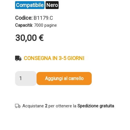
Compatibile
Nero
Codice:
B1179.C
Capacità:
7000 pagine
30,00
€
CONSEGNA IN 3-5 GIORNI
Toner
Aggiungi al carrello
compatibile
Olivetti
B1179
NERO
Acquistane
2
per ottenere la
Spedizione gratuita
quantità