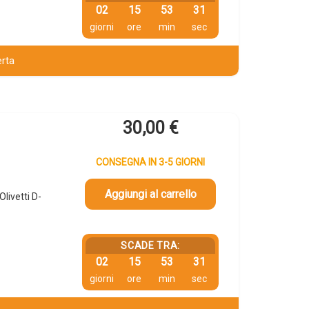
02
15
53
31
giorni
ore
min
sec
erta
30,00
€
CONSEGNA IN 3-5 GIORNI
Aggiungi al carrello
livetti D-
SCADE TRA:
02
15
53
31
giorni
ore
min
sec