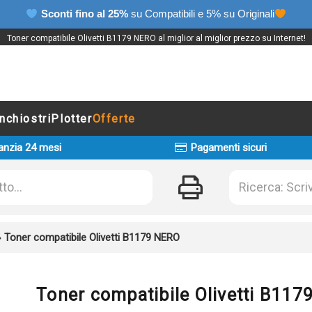
Sconti fino al 25%
su Compatibili e 5% su Originali
Toner compatibile Olivetti B1179 NERO al miglior al miglior prezzo su Internet!
Inchiostri
Plotter
Offerte
anzia 24 mesi
Pagamenti sicuri
»
Toner compatibile Olivetti B1179 NERO
Toner compatibile Olivetti B11