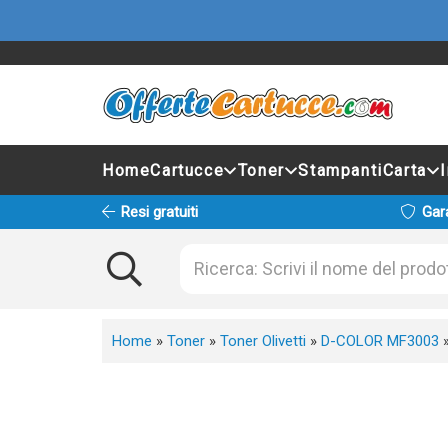
Home
Cartucce
Toner
Stampanti
Carta
Resi gratuiti
Gar
Home
»
Toner
»
Toner Olivetti
»
D-COLOR MF3003