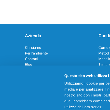
Azienda
Condiz
Chi siamo
Come o
Per l’ambiente
Metodi
Contatti
Modalit
Blog
Tempi 
Diventa rivenditore
Termini
Questo sito web utilizza i
Guadagna con il Dropship
Black Friday 2025
Utilizziamo i cookie per pe
media e per analizzare il no
nostro sito con i nostri par
quali potrebbero combinarl
utilizzo dei loro servizi.