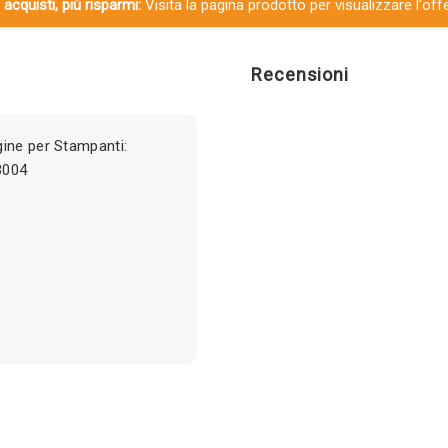
 acquisti, più risparmi:
Visita la pagina prodotto per visualizzare l'off
Recensioni
ine per Stampanti:
3004