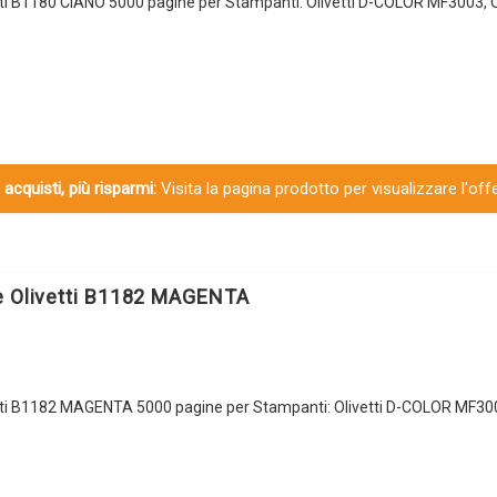
tti B1180 CIANO 5000 pagine per Stampanti: Olivetti D-COLOR MF3003, Ol
 acquisti, più risparmi:
Visita la pagina prodotto per visualizzare l'off
e Olivetti B1182 MAGENTA
tti B1182 MAGENTA 5000 pagine per Stampanti: Olivetti D-COLOR MF3003