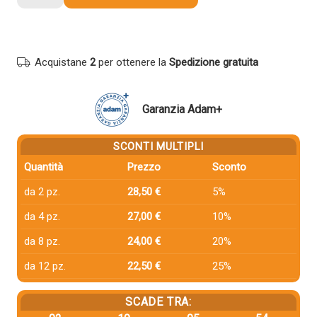
compatibile
Olivetti
B1181
GIALLO
Acquistane
2
per ottenere la
Spedizione gratuita
quantità
Garanzia Adam+
SCONTI MULTIPLI
Quantità
Prezzo
Sconto
da 2 pz.
28,50 €
5%
da 4 pz.
27,00 €
10%
da 8 pz.
24,00 €
20%
da 12 pz.
22,50 €
25%
SCADE TRA: