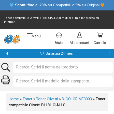
Sconti fino al 25%
su Compatibili e 5% su Originali
Toner compatibile Olivetti B1181 GIALLO al miglior al miglior prezzo su
Internet!
Menù
Aiuto
Mio account
Carrello
Garanzia 24 mesi
Home
»
Toner
»
Toner Olivetti
»
D-COLOR MF3003
»
Toner
compatibile Olivetti B1181 GIALLO