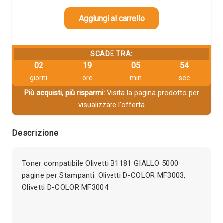
Aggiungi al carrello
SCADE TRA:
02
19
05
54
giorni
ore
min
sec
Più acquisti, più risparmi:
Visita la pagina prodotto per
visualizzare l'offerta
Descrizione
Toner compatibile Olivetti B1181 GIALLO 5000
pagine per Stampanti: Olivetti D-COLOR MF3003,
Olivetti D-COLOR MF3004