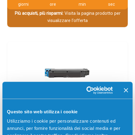
giorni
ore
min
sec
Più acquisti, più risparmi:
Visita la pagina prodotto per
visualizzare l'offerta
Toner compatibile Olivetti B1180 CIANO
Questo sito web utilizza i cookie
Compatibile
Ciano
Utilizziamo i cookie per personalizzare contenuti ed
Codice:
B1180.C
annunci, per fornire funzionalità dei social media e per
Toner compatibile Olivetti B1180 CIANO 5000 pagine per