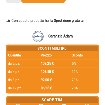
compatibile
Pantum
CTL-
2200HC
Con questo prodotto hai la
Spedizione gratuita
CIANO
quantità
Garanzia Adam
SCONTI MULTIPLI
Quantità
Prezzo
Sconto
da 2 pz.
109,25 €
5%
da 4 pz.
103,50 €
10%
da 8 pz.
92,00 €
20%
da 12 pz.
86,25 €
25%
SCADE TRA: