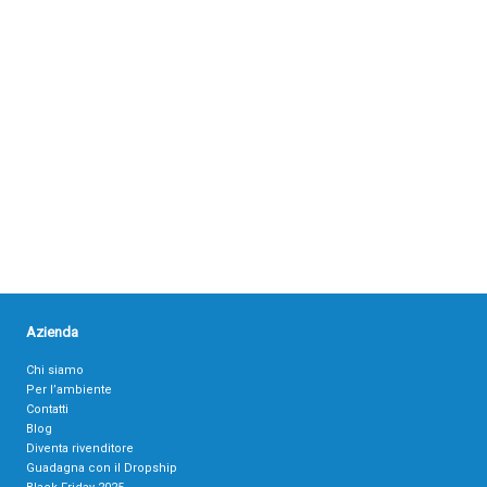
Azienda
Chi siamo
Per l’ambiente
Contatti
Blog
Diventa rivenditore
Guadagna con il Dropship