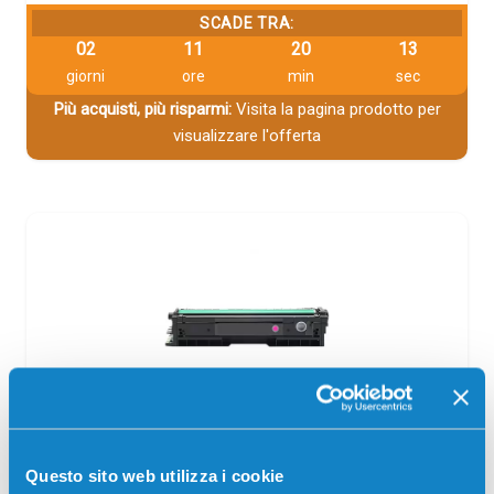
SCADE TRA:
02
11
20
12
giorni
ore
min
sec
Più acquisti, più risparmi:
Visita la pagina prodotto per
visualizzare l'offerta
Toner compatibile Pantum CTL-2200HM
MAGENTA
Questo sito web utilizza i cookie