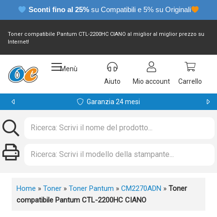
Sconti fino al 25%
su Compatibili e 5% su Originali
Toner compatibile Pantum CTL-2200HC CIANO al miglior al miglior prezzo su
Internet!
Menù
Aiuto
Mio account
Carrello
Garanzia 24 mesi
Home
»
Toner
»
Toner Pantum
»
CM2270ADN
»
Toner
compatibile Pantum CTL-2200HC CIANO