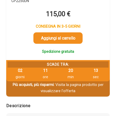
CP2250DN
115,00
€
CONSEGNA IN 3-5 GIORNI
Aggiungi al carrello
Spedizione gratuita
SCADE TRA:
02
11
20
12
giorni
ore
min
sec
Più acquisti, più risparmi:
Visita la pagina prodotto per
visualizzare l'offerta
Descrizione