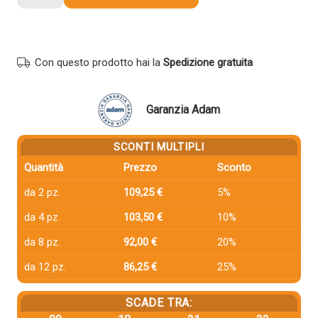
compatibile
Pantum
CTL-
2200HM
Con questo prodotto hai la
Spedizione gratuita
MAGENTA
quantità
Garanzia Adam
SCONTI MULTIPLI
Quantità
Prezzo
Sconto
da 2 pz.
109,25 €
5%
da 4 pz.
103,50 €
10%
da 8 pz.
92,00 €
20%
da 12 pz.
86,25 €
25%
SCADE TRA: