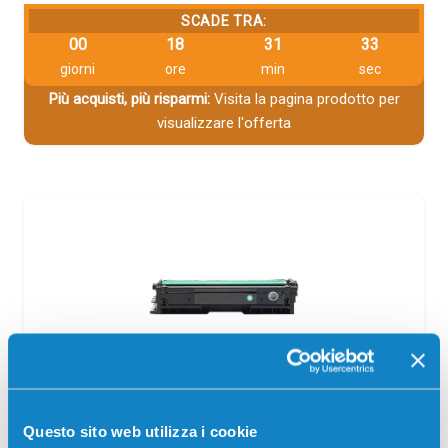
SCADE TRA:
00
18
31
33
giorni
ore
min
sec
Più acquisti, più risparmi:
Visita la pagina prodotto per
visualizzare l'offerta
Toner compatibile Pantum CTL-2200HC
CIANO
Questo sito web utilizza i cookie