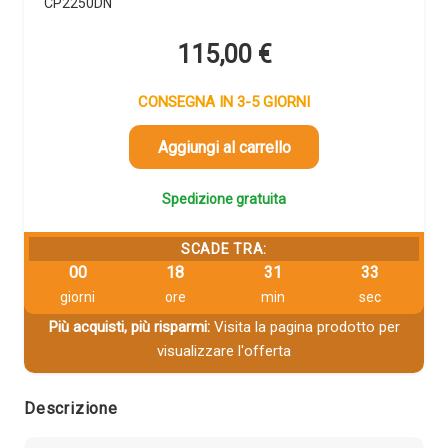
CP2250DN
115,00
€
CONSEGNA IN 3-5 GIORNI
Aggiungi al carrello
Spedizione gratuita
SCADE TRA:
00
18
31
33
giorni
ore
min
sec
Più acquisti, più risparmi:
Visita la pagina prodotto per
visualizzare l'offerta
Descrizione