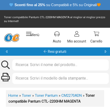
Sconti fino al 25%
su Compatibili e 5% su Originali
Toner compatibile Pantum CTL-2200HM MAGENTA al miglior al miglior prezzo
su Internet!
Menù
Aiuto
Mio account
Carrello
Garanzia 24 mesi
Home
»
Toner
»
Toner Pantum
»
CM2270ADN
»
Toner
compatibile Pantum CTL-2200HM MAGENTA