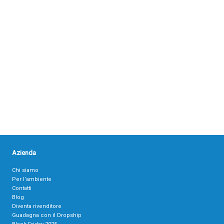
Azienda
Chi siamo
Per l’ambiente
Contatti
Blog
Diventa rivenditore
Guadagna con il Dropship