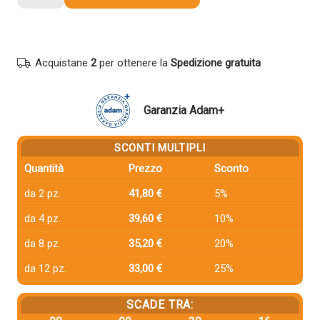
compatibile
Ricoh
407718
MAGENTA
Acquistane
2
per ottenere la
Spedizione gratuita
quantità
Garanzia Adam+
SCONTI MULTIPLI
Quantità
Prezzo
Sconto
da 2 pz.
41,80 €
5%
da 4 pz.
39,60 €
10%
da 8 pz.
35,20 €
20%
da 12 pz.
33,00 €
25%
SCADE TRA: