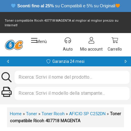
Sconti fino al 25%
su Compatibili e 5% su Originali
Toner compatibile Ricoh 407718 MAGENTA al miglior al miglior prezzo su
Internet!
Menù
Aiuto
Mio account
Carrello
Garanzia 24 mesi
Home
»
Toner
»
Toner Ricoh
»
AFICIO SP C252DN
»
Toner
compatibile Ricoh 407718 MAGENTA