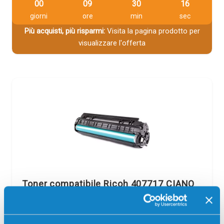
00
09
30
15
giorni
ore
min
sec
Più acquisti, più risparmi:
Visita la pagina prodotto per
visualizzare l'offerta
Toner compatibile Ricoh 407717 CIANO
Compatibile
Alta capacità
Ciano
Codice:
407717.C