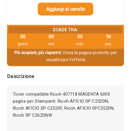
Aggiungi al carrello
SCADE TRA:
00
09
30
15
giorni
ore
min
sec
Più acquisti, più risparmi:
Visita la pagina prodotto per
visualizzare l'offerta
Descrizione
Toner compatibile Ricoh 407718 MAGENTA 6000
pagine per Stampanti: Ricoh AFICIO SP C252DN,
Ricoh AFICIO SP C252SF, Ricoh AFICIO SPC252DN,
Ricoh SP C262DNW