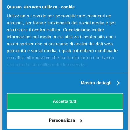
Toner compatibile Ricoh 407717 CIANO 6000 pagine per
Questo sito web utilizza i cookie
Stampanti: Ricoh AFICIO SP C252DN, Ricoh AFICIO SP
C252SF, Ricoh AFICIO SPC252DN, Ricoh SP C262DNW
Utilizziamo i cookie per personalizzare contenuti ed
annunci, per fornire funzionalità dei social media e per
44,00
€
analizzare il nostro traffico. Condividiamo inoltre
informazioni sul modo in cui utilizza il nostro sito con i
nostri partner che si occupano di analisi dei dati web,
CONSEGNA IN 3-5 GIORNI
pubblicità e social media, i quali potrebbero combinarle
Aggiungi al carrello
con altre informazioni che ha fornito loro o che hanno
raccolto dal suo utilizzo dei loro servizi.
SCADE TRA:
Mostra dettagli
00
09
30
15
giorni
ore
min
sec
Più acquisti, più risparmi:
Visita la pagina prodotto per
Accetta tutti
visualizzare l'offerta
Personalizza