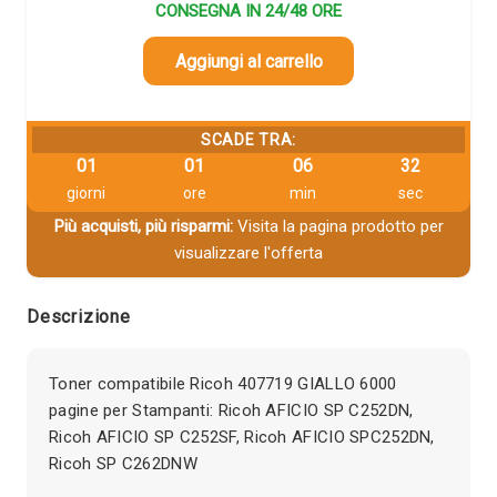
CONSEGNA IN 24/48 ORE
Aggiungi al carrello
SCADE TRA:
01
01
06
32
giorni
ore
min
sec
Più acquisti, più risparmi:
Visita la pagina prodotto per
visualizzare l'offerta
Descrizione
Toner compatibile Ricoh 407719 GIALLO 6000
pagine per Stampanti: Ricoh AFICIO SP C252DN,
Ricoh AFICIO SP C252SF, Ricoh AFICIO SPC252DN,
Ricoh SP C262DNW