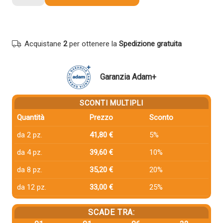
compatibile
Ricoh
407719
GIALLO
Acquistane
2
per ottenere la
Spedizione gratuita
quantità
Garanzia Adam+
SCONTI MULTIPLI
Quantità
Prezzo
Sconto
da 2 pz.
41,80 €
5%
da 4 pz.
39,60 €
10%
da 8 pz.
35,20 €
20%
da 12 pz.
33,00 €
25%
SCADE TRA: