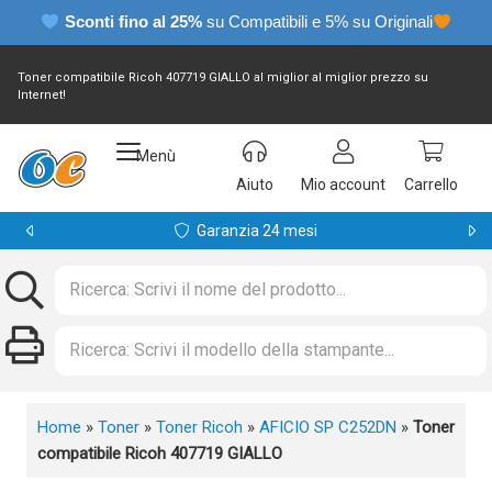
Sconti fino al 25%
su Compatibili e 5% su Originali
Toner compatibile Ricoh 407719 GIALLO al miglior al miglior prezzo su
Internet!
Menù
Aiuto
Mio account
Carrello
Garanzia 24 mesi
Home
»
Toner
»
Toner Ricoh
»
AFICIO SP C252DN
»
Toner
compatibile Ricoh 407719 GIALLO