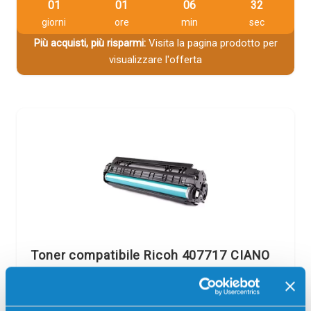
01
01
06
32
giorni
ore
min
sec
Più acquisti, più risparmi:
Visita la pagina prodotto per
visualizzare l'offerta
Toner compatibile Ricoh 407717 CIANO
Compatibile
Alta capacità
Ciano
Codice:
407717.C