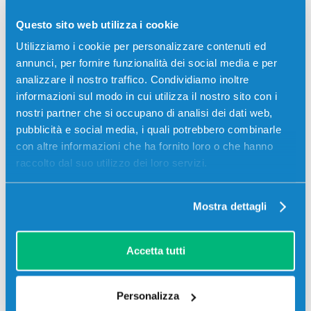
Toner compatibile Ricoh 407717 CIANO 6000 pagine per
Questo sito web utilizza i cookie
Stampanti: Ricoh AFICIO SP C252DN, Ricoh AFICIO SP
C252SF, Ricoh AFICIO SPC252DN, Ricoh SP C262DNW
Utilizziamo i cookie per personalizzare contenuti ed
annunci, per fornire funzionalità dei social media e per
44,00
€
analizzare il nostro traffico. Condividiamo inoltre
informazioni sul modo in cui utilizza il nostro sito con i
CONSEGNA IN 3-5 GIORNI
nostri partner che si occupano di analisi dei dati web,
pubblicità e social media, i quali potrebbero combinarle
Aggiungi al carrello
con altre informazioni che ha fornito loro o che hanno
raccolto dal suo utilizzo dei loro servizi.
SCADE TRA:
01
01
06
32
Mostra dettagli
giorni
ore
min
sec
Più acquisti, più risparmi:
Visita la pagina prodotto per
Accetta tutti
visualizzare l'offerta
Personalizza