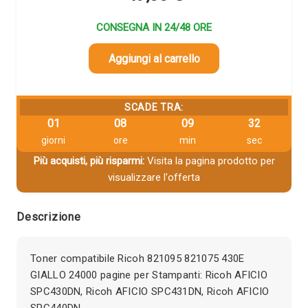
CONSEGNA IN 24/48 ORE
Aggiungi al carrello
SCADE TRA:
01
08
09
31
giorni
ore
min
sec
Più acquisti, più risparmi:
Visita la pagina prodotto per
visualizzare l'offerta
Descrizione
Toner compatibile Ricoh 821095 821075 430E
GIALLO 24000 pagine per Stampanti: Ricoh AFICIO
SPC430DN, Ricoh AFICIO SPC431DN, Ricoh AFICIO
SPC440DN