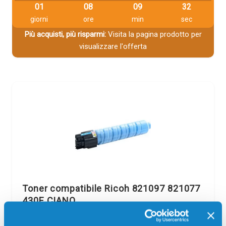
01
08
09
31
giorni
ore
min
sec
Più acquisti, più risparmi:
Visita la pagina prodotto per
visualizzare l'offerta
Toner compatibile Ricoh 821097 821077
430E CIANO
Compatibile
Alta capacità
Ciano