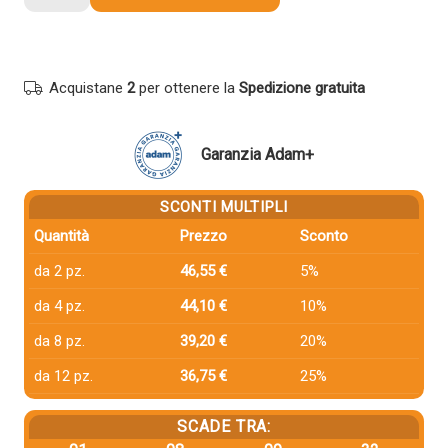
compatibile
Ricoh
821095
821075
Acquistane
2
per ottenere la
Spedizione gratuita
430E
GIALLO
quantità
Garanzia Adam+
SCONTI MULTIPLI
Quantità
Prezzo
Sconto
da 2 pz.
46,55 €
5%
da 4 pz.
44,10 €
10%
da 8 pz.
39,20 €
20%
da 12 pz.
36,75 €
25%
SCADE TRA: