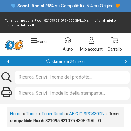
Sconti fino al 25%
su Compatibili e 5% su Originali
Toner compatibile Ricoh 821095 821075 430E GIALLO al miglior al miglior
prezzo su Internet!
Menù
Aiuto
Mio account
Carrello
Garanzia 24 mesi
Home
»
Toner
»
Toner Ricoh
»
AFICIO SPC430DN
»
Toner
compatibile Ricoh 821095 821075 430E GIALLO