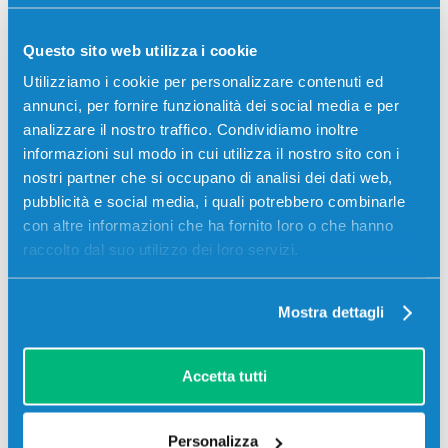
Codice:
821097.C
Toner compatibile Ricoh 821097 821077 430E CIANO
Questo sito web utilizza i cookie
24000 pagine per Stampanti: Ricoh AFICIO SPC430DN,
Utilizziamo i cookie per personalizzare contenuti ed
Ricoh AFICIO SPC431DN, Ricoh AFICIO SPC440DN
annunci, per fornire funzionalità dei social media e per
49,00
€
analizzare il nostro traffico. Condividiamo inoltre
informazioni sul modo in cui utilizza il nostro sito con i
nostri partner che si occupano di analisi dei dati web,
CONSEGNA IN 3-5 GIORNI
pubblicità e social media, i quali potrebbero combinarle
con altre informazioni che ha fornito loro o che hanno
Aggiungi al carrello
raccolto dal suo utilizzo dei loro servizi.
SCADE TRA:
Mostra dettagli
01
08
09
31
giorni
ore
min
sec
Più acquisti, più risparmi:
Visita la pagina prodotto per
Accetta tutti
visualizzare l'offerta
Personalizza