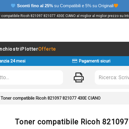
Sconti fino al 25%
su Compatibili e 5% su Originali
 compatibile Ricoh 821097 821077 430E CIANO al miglior al miglior prezzo su Int
Inchiostri
Plotter
Offerte
anzia 24 mesi
Pagamenti sicuri
»
Toner compatibile Ricoh 821097 821077 430E CIANO
Toner compatibile Ricoh 82109