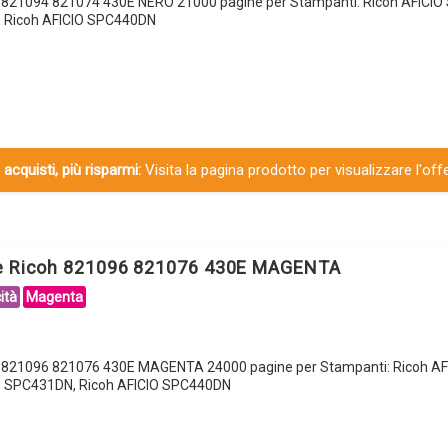
h 821094 821074 430E NERO 21000 pagine per Stampanti: Ricoh AFICI
, Ricoh AFICIO SPC440DN
 acquisti, più risparmi:
Visita la pagina prodotto per visualizzare l'off
le Ricoh 821096 821076 430E MAGENTA
ità
Magenta
h 821096 821076 430E MAGENTA 24000 pagine per Stampanti: Ricoh AF
O SPC431DN, Ricoh AFICIO SPC440DN