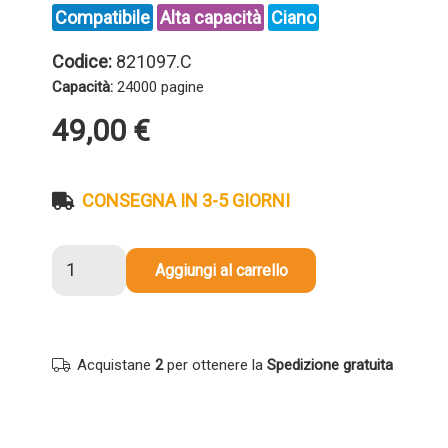
Compatibile
Alta capacità
Ciano
Codice:
821097.C
Capacità:
24000 pagine
49,00
€
CONSEGNA IN 3-5 GIORNI
Toner
Aggiungi al carrello
compatibile
Ricoh
821097
821077
Acquistane
2
per ottenere la
Spedizione gratuita
430E
CIANO
quantità