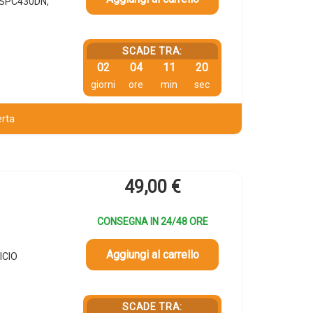
O SPC430DN,
SCADE TRA:
02
04
11
19
giorni
ore
min
sec
erta
49,00
€
CONSEGNA IN 24/48 ORE
Aggiungi al carrello
ICIO
SCADE TRA: