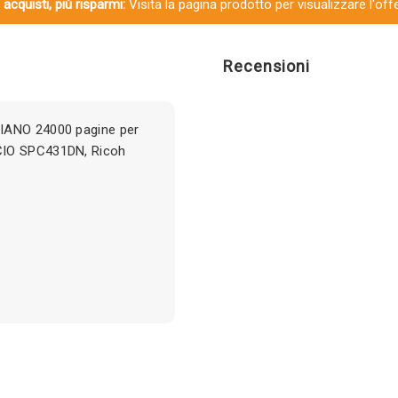
 acquisti, più risparmi:
Visita la pagina prodotto per visualizzare l'off
Recensioni
CIANO 24000 pagine per
CIO SPC431DN, Ricoh