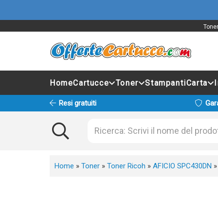
Toner
Home
Cartucce
Toner
Stampanti
Carta
Resi gratuiti
Gar
Home
»
Toner
»
Toner Ricoh
»
AFICIO SPC430DN