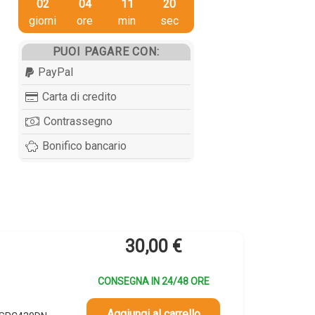
02
04
11
19
giorni
ore
min
sec
PUOI PAGARE CON:
PayPal
Carta di credito
Contrassegno
Bonifico bancario
30,00
€
CONSEGNA IN 24/48 ORE
Aggiungi al carrello