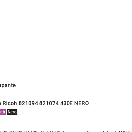
ampante
le Ricoh 821094 821074 430E NERO
ità
Nero