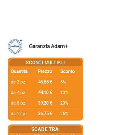
Garanzia Adam+
SCONTI MULTIPLI
Quantità
Prezzo
Sconto
da 2 pz.
46,55 €
5%
da 4 pz.
44,10 €
10%
da 8 pz.
39,20 €
20%
da 12 pz.
36,75 €
25%
SCADE TRA: