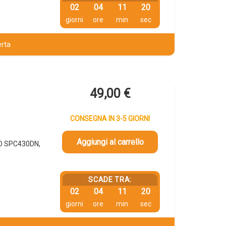
02
04
11
19
giorni
ore
min
sec
erta
49,00
€
CONSEGNA IN 3-5 GIORNI
Aggiungi al carrello
IO SPC430DN,
SCADE TRA:
02
04
11
19
giorni
ore
min
sec