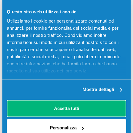
Stampanti: Ricoh IM C4500, Ricoh IM C5500, Ricoh IM
C6000, Lanier IM C6000
Questo sito web utilizza i cookie
Utilizziamo i cookie per personalizzare contenuti ed
59,00
€
annunci, per fornire funzionalità dei social media e per
analizzare il nostro traffico. Condividiamo inoltre
CONSEGNA IN 3-5 GIORNI
informazioni sul modo in cui utilizza il nostro sito con i
nostri partner che si occupano di analisi dei dati web,
Aggiungi al carrello
pubblicità e social media, i quali potrebbero combinarle
con altre informazioni che ha fornito loro o che hanno
Spedizione gratuita
raccolto dal suo utilizzo dei loro servizi.
SCADE TRA:
Mostra dettagli
00
10
07
37
giorni
ore
min
sec
Più acquisti, più risparmi:
Visita la pagina prodotto per
Accetta tutti
visualizzare l'offerta
Personalizza