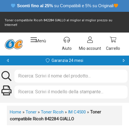
Sconti fino al 25%
su Compatibili e 5% su Originali
Toner compatibile Ricoh 842284 GIALLO al miglior al miglior prezzo su
Internet!
Menù
Aiuto
Mio account
Carrello
Garanzia 24 mesi
Home
»
Toner
»
Toner Ricoh
»
IM C4500
»
Toner
compatibile Ricoh 842284 GIALLO