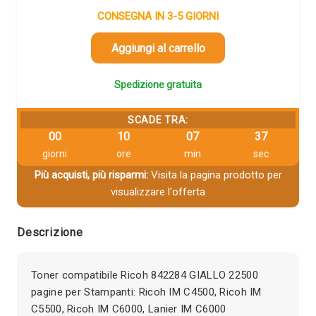
CONSEGNA IN 3-5 GIORNI
Aggiungi al carrello
Spedizione gratuita
SCADE TRA:
00
10
07
37
giorni
ore
min
sec
Più acquisti, più risparmi:
Visita la pagina prodotto per
visualizzare l'offerta
Descrizione
Toner compatibile Ricoh 842284 GIALLO 22500
pagine per Stampanti: Ricoh IM C4500, Ricoh IM
C5500, Ricoh IM C6000, Lanier IM C6000