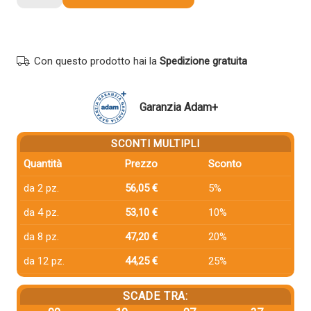
compatibile
Ricoh
842284
GIALLO
Con questo prodotto hai la
Spedizione gratuita
quantità
Garanzia Adam+
SCONTI MULTIPLI
Quantità
Prezzo
Sconto
da 2 pz.
56,05 €
5%
da 4 pz.
53,10 €
10%
da 8 pz.
47,20 €
20%
da 12 pz.
44,25 €
25%
SCADE TRA: