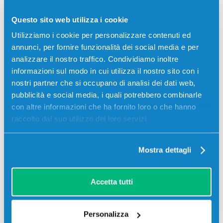
Toner compatibile Ricoh 842285 MAGENTA 22500
Questo sito web utilizza i cookie
pagine per Stampanti: Ricoh IM C4500, Ricoh IM C5500,
Ricoh IM C6000, Lanier IM C6000
Utilizziamo i cookie per personalizzare contenuti ed
annunci, per fornire funzionalità dei social media e per
59,00
€
analizzare il nostro traffico. Condividiamo inoltre
informazioni sul modo in cui utilizza il nostro sito con i
CONSEGNA IN 3-5 GIORNI
nostri partner che si occupano di analisi dei dati web,
pubblicità e social media, i quali potrebbero combinarle
Aggiungi al carrello
con altre informazioni che ha fornito loro o che hanno
raccolto dal suo utilizzo dei loro servizi.
Spedizione gratuita
Mostra dettagli
SCADE TRA:
01
22
28
25
giorni
ore
min
sec
Accetta tutti
Più acquisti, più risparmi:
Visita la pagina prodotto per
visualizzare l'offerta
Personalizza