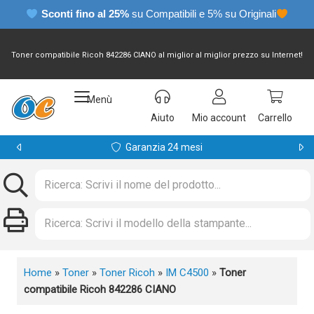
Sconti fino al 25%
su Compatibili e 5% su Originali
Toner compatibile Ricoh 842286 CIANO al miglior al miglior prezzo su Internet!
Menù
Aiuto
Mio account
Carrello
Garanzia 24 mesi
Home
»
Toner
»
Toner Ricoh
»
IM C4500
»
Toner
compatibile Ricoh 842286 CIANO