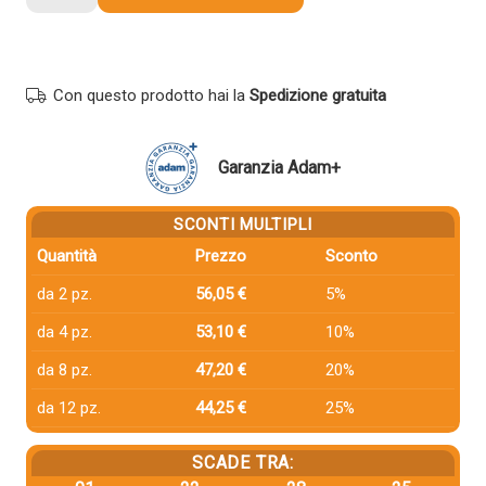
compatibile
Ricoh
842286
CIANO
Con questo prodotto hai la
Spedizione gratuita
quantità
Garanzia Adam+
SCONTI MULTIPLI
Quantità
Prezzo
Sconto
da 2 pz.
56,05 €
5%
da 4 pz.
53,10 €
10%
da 8 pz.
47,20 €
20%
da 12 pz.
44,25 €
25%
SCADE TRA: