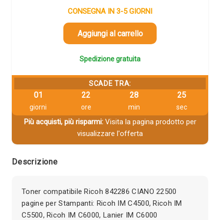
CONSEGNA IN 3-5 GIORNI
Aggiungi al carrello
Spedizione gratuita
SCADE TRA:
01
22
28
25
giorni
ore
min
sec
Più acquisti, più risparmi:
Visita la pagina prodotto per
visualizzare l'offerta
Descrizione
Toner compatibile Ricoh 842286 CIANO 22500
pagine per Stampanti: Ricoh IM C4500, Ricoh IM
C5500, Ricoh IM C6000, Lanier IM C6000