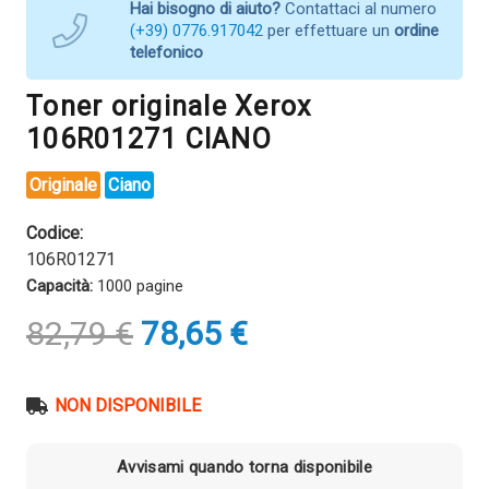
Hai bisogno di aiuto?
Contattaci al numero
(+39) 0776.917042
per effettuare un
ordine
telefonico
Toner originale Xerox
106R01271 CIANO
Originale
Ciano
Codice:
106R01271
Capacità:
1000 pagine
Il
Il
82,79
€
78,65
€
prezzo
prezzo
originale
attuale
era:
è:
NON DISPONIBILE
82,79 €.
78,65 €.
Avvisami quando torna disponibile