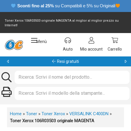
Sconti fino al 25%
su Compatibili e 5% su Originali
Toner Xerox 106R03503 originale MAGENTA al miglior al miglior prezzo su
Internet!
Menù
Aiuto
Mio account
Carrello
Garanzia 24 mesi
Home
»
Toner
»
Toner Xerox
»
VERSALINK C400DN
»
Toner Xerox 106R03503 originale MAGENTA