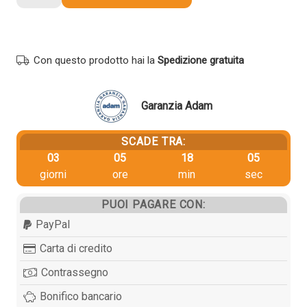
Xerox
106R03503
originale
MAGENTA
Con questo prodotto hai la
Spedizione gratuita
quantità
Garanzia Adam
SCADE TRA:
03
05
18
05
giorni
ore
min
sec
PUOI PAGARE CON:
PayPal
Carta di credito
Contrassegno
Bonifico bancario