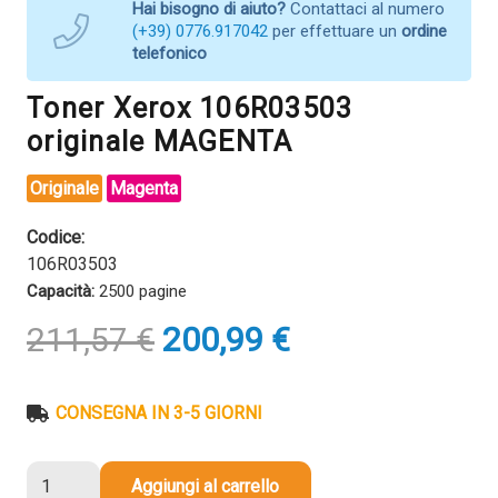
Hai bisogno di aiuto?
Contattaci al numero
(+39) 0776.917042
per effettuare un
ordine
telefonico
Toner Xerox 106R03503
originale MAGENTA
Originale
Magenta
Codice:
106R03503
Capacità:
2500 pagine
Il
Il
211,57
€
200,99
€
prezzo
prezzo
originale
attuale
era:
è:
CONSEGNA IN 3-5 GIORNI
211,57 €.
200,99 €.
Toner
Aggiungi al carrello