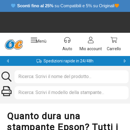
Sconti fino al 25%
su Compatibili e 5% su Originali
Menù
Aiuto
Mio account
Carrello
Spedizioni rapide in 24/48h
Quanto dura una
stampante Epson? Tutti i