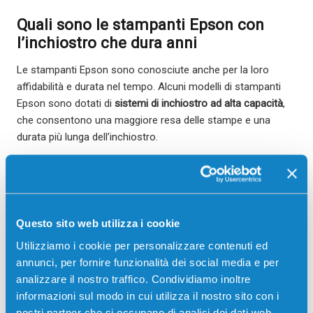
Quali sono le stampanti Epson con
l’inchiostro che dura anni
Le stampanti Epson sono conosciute anche per la loro
affidabilità e durata nel tempo. Alcuni modelli di stampanti
Epson sono dotati di
sistemi di inchiostro ad alta capacità
,
che consentono una maggiore resa delle stampe e una
durata più lunga dell’inchiostro.
Tra questi modelli, spiccano le
stampanti Epson EcoTank
,
che sono progettate per offrire un’esperienza di stampa
senza problemi e a basso costo. Queste stampanti sono
dotate di serbatoi di inchiostro integrati, che possono
Questo sito web utilizza i cookie
essere riempiti facilmente con
kit di ricarica
. Grazie a questa
Utilizziamo i cookie per personalizzare contenuti ed
tecnologia innovativa, le stampanti Epson EcoTank possono
annunci, per fornire funzionalità dei social media e per
durare anni senza la necessità di sostituire frequentemente
analizzare il nostro traffico. Condividiamo inoltre
l’inchiostro.
informazioni sul modo in cui utilizza il nostro sito con i
Inoltre, queste stampanti sono progettate per
essere
nostri partner che si occupano di analisi dei dati web,